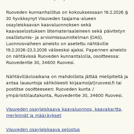
Ruoveden kunnanhallitus on kokouksessaan 16.2.2026 §
30 hyväksynyt Visuveden taajama-alueen
osayleiskaavan kaavaluonnoksen sekä
kaavaselostuksen liitemateriaaleineen sekä päivitetyn
osallistumis- ja arvioimissuunnitelman (OAS).
Luonnosvaiheen aineisto on asetettu nähtäville
19.2.2026-23.3.2026 välisesksi ajaksi. Paperinen aineisto
on nähtävissä Ruoveden kunnantalolla, osoitteessa:
Ruovedentie 30, 34600 Ruovesi.
Nähtävilläoloaikana on mahdollista jättää mielipiteitä ja
antaa lausuntoja sähköisesti kirjaamo(at)ruovesi.fi tai
postitse osoitteeseen: Ruoveden kunta /
ympäristölautakunta, Ruovedentie 30, 34600 Ruovesi.
Visuveden osayleiskaava kaavaluonnos, kaavakartta,
merkinnät ja määräykset
Visuveden osayleiskaava selostus