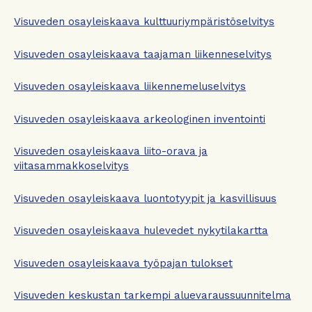
Visuveden osayleiskaava kulttuuriympäristöselvitys
Visuveden osayleiskaava taajaman liikenneselvitys
Visuveden osayleiskaava liikennemeluselvitys
Visuveden osayleiskaava arkeologinen inventointi
Visuveden osayleiskaava liito-orava ja
viitasammakkoselvitys
Visuveden osayleiskaava luontotyypit ja kasvillisuus
Visuveden osayleiskaava hulevedet nykytilakartta
Visuveden osayleiskaava työpajan tulokset
Visuveden keskustan tarkempi aluevaraussuunnitelma