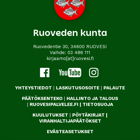
Ruoveden kunta
Ruovedentie 30, 34600 RUOVESI
Vaihde:
03 486 111
kirjaamo[at]ruovesi.fi
YHTEYSTIEDOT
|
LASKUTUSOSOITE
|
PALAUTE
PÄÄTÖKSENTEKO
|
HALLINTO JA TALOUS
|
RUOVESIPALVELEE.FI
|
TIETOSUOJA
KUULUTUKSET
|
PÖYTÄKIRJAT
|
VIRANHALTIJAPÄÄTÖKSET
EVÄSTEASETUKSET