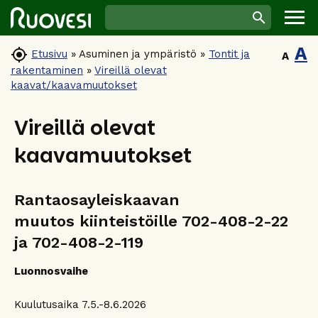
A

Etusivu
»
Asuminen ja ympäristö
»
Tontit ja
A
rakentaminen
»
Vireillä olevat
kaavat/kaavamuutokset
Vireillä olevat
kaavamuutokset
Rantaosayleiskaavan
muutos kiinteistöille 702-408-2-22
ja 702-408-2-119
Luonnosvaihe
Kuulutusaika 7.5.-8.6.2026