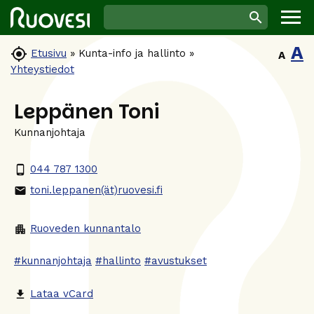
A

Etusivu
»
Kunta-info ja hallinto
»
A
Yhteystiedot
Leppänen Toni
Kunnanjohtaja
044 787 1300
phone_android
toni.leppanen(ät)ruovesi.fi
email
Ruoveden kunnantalo
apartment
#kunnanjohtaja
#hallinto
#avustukset
Lataa vCard
file_download