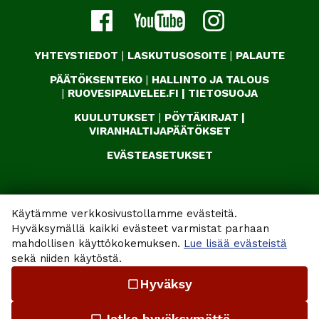
YHTEYSTIEDOT
|
LASKUTUSOSOITE
|
PALAUTE
PÄÄTÖKSENTEKO
|
HALLINTO JA TALOUS
|
RUOVESIPALVELEE.FI
|
TIETOSUOJA
KUULUTUKSET
|
PÖYTÄKIRJAT
|
VIRANHALTIJAPÄÄTÖKSET
EVÄSTEASETUKSET
Käytämme verkkosivustollamme evästeitä.
Hyväksymällä kaikki evästeet varmistat parhaan
mahdollisen käyttökokemuksen.
Lue lisää evästeistä
sekä niiden käytöstä.
Hyväksy
check_box_outline_blank
Jatka hyväksymättä
check_box_outline_blank