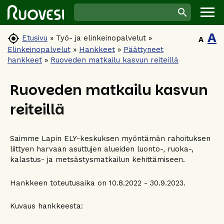
A

Etusivu
»
Työ- ja elinkeinopalvelut
»
A
Elinkeinopalvelut
»
Hankkeet
»
Päättyneet
hankkeet
»
Ruoveden matkailu kasvun reiteillä
Ruoveden matkailu kasvun
reiteillä
Saimme Lapin ELY-keskuksen myöntämän rahoituksen
liittyen harvaan asuttujen alueiden luonto-, ruoka-,
kalastus- ja metsästysmatkailun kehittämiseen.
Hankkeen toteutusaika on 10.8.2022 - 30.9.2023.
Kuvaus hankkeesta: