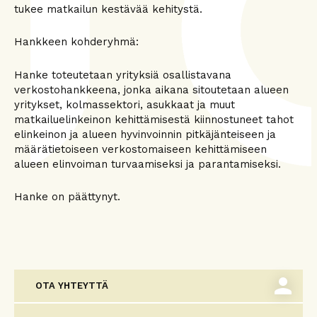
tukee matkailun kestävää kehitystä.
Hankkeen kohderyhmä:
Hanke toteutetaan yrityksiä osallistavana
verkostohankkeena, jonka aikana sitoutetaan alueen
yritykset, kolmassektori, asukkaat ja muut
matkailuelinkeinon kehittämisestä kiinnostuneet tahot
elinkeinon ja alueen hyvinvoinnin pitkäjänteiseen ja
määrätietoiseen verkostomaiseen kehittämiseen
alueen elinvoiman turvaamiseksi ja parantamiseksi.
Hanke on päättynyt.
person
OTA YHTEYTTÄ