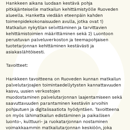
Hankkeen aikana luodaan kestävä pohja
pitkäjänteiselle matkailun kehittämistyölle Ruoveden
alueella. Hanketta viedään eteenpäin kahden
toimenpidekokonaisuuden avulla, jotka ovat 1)
Matkailun nykytilan selvittäminen ja tarvittavien
kehittämistoimien määrittäminen sekä 2) Luontoon
perustuvan palveluverkoston ja teemapohjaisen
tuotetarjonnan kehittäminen kestävästi ja
asiakaslähtöisesti.
Tavoitteet:
Hankkeen tavoitteena on Ruoveden kunnan matkailun
palvelutarjoajien toimintaedellytysten kannattavuuden
kasvu, uusien verkostojen
muodostaminen palvelutarjonnan laajentamiseen sekä
saavuttavuuden parantaminen kestäviin arvoihin
pohjautuen ja digitalisaatiota hyödyntäen. Tavoitteena
on myös lähimatkailun edistäminen ja paikallisen
luonto-, kulttuuri- ja ruokatarjonnan nostaminen
voimakkaammin matkailutarjonnan keskiöön, joka