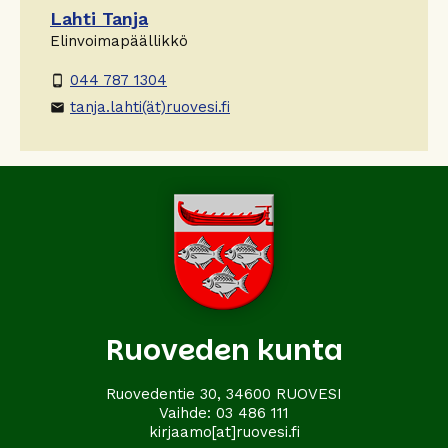
Lahti Tanja
Elinvoimapäällikkö
044 787 1304
phone_android
tanja.lahti(ät)ruovesi.fi
email
Ruoveden kunta
Ruovedentie 30, 34600 RUOVESI
Vaihde:
03 486 111
kirjaamo[at]ruovesi.fi