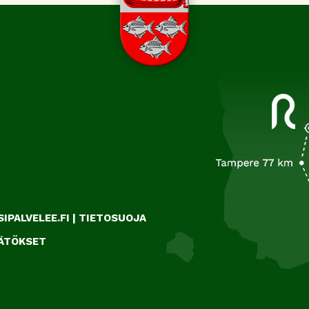
IPALVELEE.FI
|
TIETOSUOJA
ÄÄTÖKSET