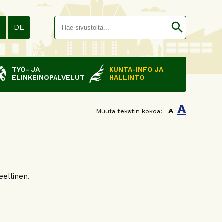
Hakusana(
search
N
DE
TYÖ- JA
KUNTA-INFO JA
ELINKEINOPALVELUT
HALLINTO
A
A
Muuta tekstin kokoa:
eellinen.