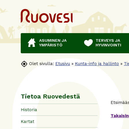
ASUMINEN JA
TERVEYS JA
YMPÄRISTÖ
HYVINVOINTI

Olet sivulla:
Etusivu
»
Kunta-info ja hallinto
»
Ti
Tietoa Ruovedestä
Etsimääsi
Historia
Takaisin
Kartat