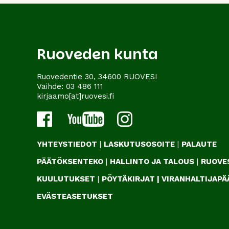
Ruoveden kunta
Ruovedentie 30, 34600 RUOVESI
Vaihde:
03 486 111
kirjaamo[at]ruovesi.fi
YHTEYSTIEDOT
|
LASKUTUSOSOITE
|
PALAUTE
PÄÄTÖKSENTEKO
|
HALLINTO JA TALOUS
|
RUOVES
KUULUTUKSET
|
PÖYTÄKIRJAT
|
VIRANHALTIJAP
EVÄSTEASETUKSET