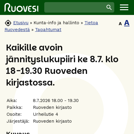
A

Etusivu
»
Kunta-info ja hallinto
»
Tietoa
A
Ruovedestä
»
Tapahtumat
Kaikille avoin
jännityslukupiiri ke 8.7. klo
18-19.30 Ruoveden
kirjastossa.
Aika:
8.7.2026 18.00 - 19.30
Paikka:
Ruoveden kirjasto
Osoite:
Urheilutie 4
Järjestäjä:
Ruoveden kirjasto
Kuvaus