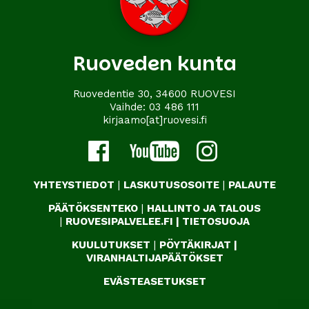
Ruoveden kunta
Ruovedentie 30, 34600 RUOVESI
Vaihde:
03 486 111
kirjaamo[at]ruovesi.fi
YHTEYSTIEDOT
|
LASKUTUSOSOITE
|
PALAUTE
PÄÄTÖKSENTEKO
|
HALLINTO JA TALOUS
|
RUOVESIPALVELEE.FI
|
TIETOSUOJA
KUULUTUKSET
|
PÖYTÄKIRJAT
|
VIRANHALTIJAPÄÄTÖKSET
EVÄSTEASETUKSET