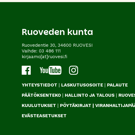
Ruoveden kunta
Ruovedentie 30, 34600 RUOVESI
Vaihde:
03 486 111
kirjaamo[at]ruovesi.fi
YHTEYSTIEDOT
|
LASKUTUSOSOITE
|
PALAUTE
PÄÄTÖKSENTEKO
|
HALLINTO JA TALOUS
|
RUOVES
KUULUTUKSET
|
PÖYTÄKIRJAT
|
VIRANHALTIJAP
EVÄSTEASETUKSET