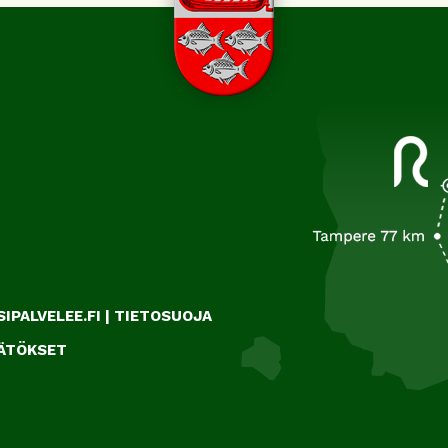
IPALVELEE.FI
|
TIETOSUOJA
ÄÄTÖKSET