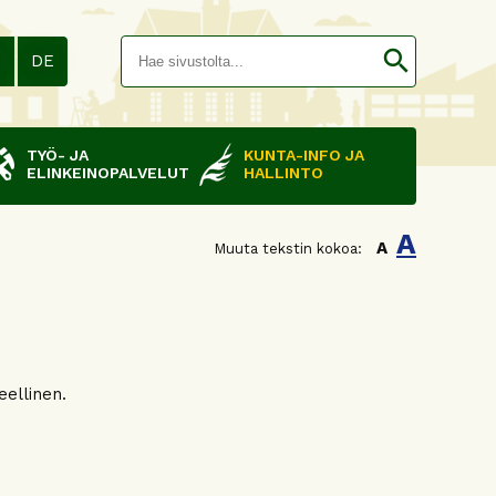
Hakusana(
search
N
DE
TYÖ- JA
KUNTA-INFO JA
ELINKEINOPALVELUT
HALLINTO
A
A
Muuta tekstin kokoa:
eellinen.