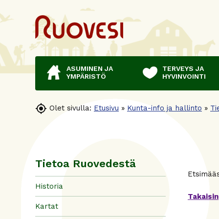
ASUMINEN JA
TERVEYS JA
YMPÄRISTÖ
HYVINVOINTI

Olet sivulla:
Etusivu
»
Kunta-info ja hallinto
»
Ti
Tietoa Ruovedestä
Etsimääsi
Historia
Takaisin
Kartat