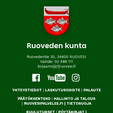
Ruoveden kunta
Ruovedentie 30, 34600 RUOVESI
Vaihde:
03 486 111
kirjaamo[at]ruovesi.fi
YHTEYSTIEDOT
|
LASKUTUSOSOITE
|
PALAUTE
PÄÄTÖKSENTEKO
|
HALLINTO JA TALOUS
|
RUOVESIPALVELEE.FI
|
TIETOSUOJA
KUULUTUKSET
|
PÖYTÄKIRJAT
|