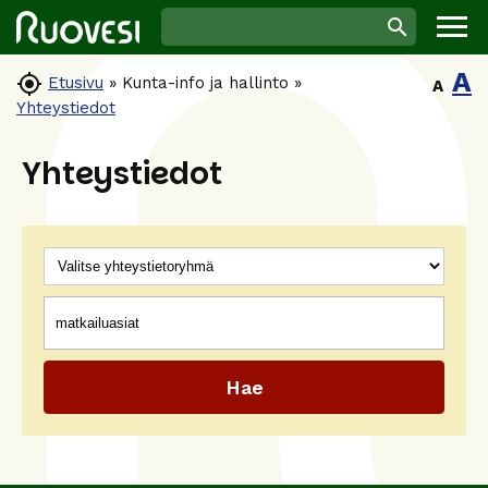
A

Etusivu
»
Kunta-info ja hallinto
»
A
Yhteystiedot
Yhteystiedot
Ryhmät
Hakusana(t)