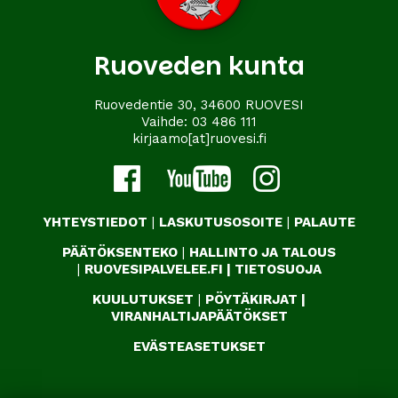
Ruoveden kunta
Ruovedentie 30, 34600 RUOVESI
Vaihde:
03 486 111
kirjaamo[at]ruovesi.fi
YHTEYSTIEDOT
|
LASKUTUSOSOITE
|
PALAUTE
PÄÄTÖKSENTEKO
|
HALLINTO JA TALOUS
|
RUOVESIPALVELEE.FI
|
TIETOSUOJA
KUULUTUKSET
|
PÖYTÄKIRJAT
|
VIRANHALTIJAPÄÄTÖKSET
EVÄSTEASETUKSET