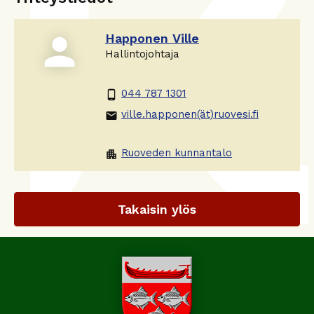
person
Happonen Ville
Hallintojohtaja
044 787 1301
phone_android
ville.happonen(ät)ruovesi.fi
email
Ruoveden kunnantalo
apartment