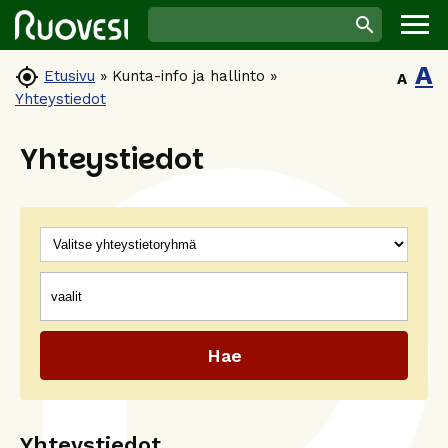
A

Etusivu
»
Kunta-info ja hallinto
»
A
Yhteystiedot
Yhteystiedot
Ryhmät
Hakusana(t)
Yhteystiedot