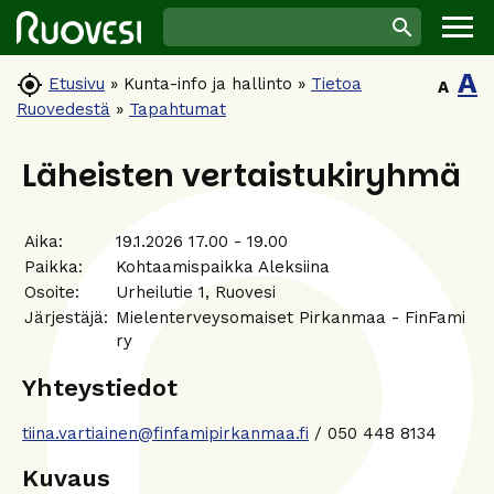
A

Etusivu
»
Kunta-info ja hallinto
»
Tietoa
A
Ruovedestä
»
Tapahtumat
Läheisten vertaistukiryhmä
Aika:
19.1.2026 17.00 - 19.00
Paikka:
Kohtaamispaikka Aleksiina
Osoite:
Urheilutie 1, Ruovesi
Järjestäjä:
Mielenterveysomaiset Pirkanmaa - FinFami
ry
Yhteystiedot
tiina.vartiainen@finfamipirkanmaa.fi
/ 050 448 8134
Kuvaus