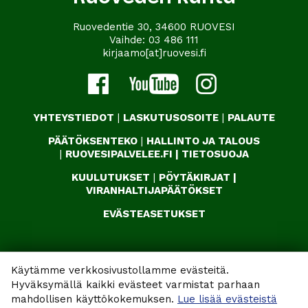
Ruovedentie 30, 34600 RUOVESI
Vaihde:
03 486 111
kirjaamo[at]ruovesi.fi
YHTEYSTIEDOT
|
LASKUTUSOSOITE
|
PALAUTE
PÄÄTÖKSENTEKO
|
HALLINTO JA TALOUS
|
RUOVESIPALVELEE.FI
|
TIETOSUOJA
KUULUTUKSET
|
PÖYTÄKIRJAT
|
VIRANHALTIJAPÄÄTÖKSET
EVÄSTEASETUKSET
Käytämme verkkosivustollamme evästeitä.
Hyväksymällä kaikki evästeet varmistat parhaan
mahdollisen käyttökokemuksen.
Lue lisää evästeistä