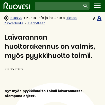
A

Etusivu
»
Kunta-info ja hallinto
»
Tietoa
A
Ruovedestä
»
Tiedotteet
Laivarannan
huoltorakennus on valmis,
myös pyykkihuolto toimii.
29.05.2026
Nyt myös pyykkihuolto toimii laivarannassa.
Alempana ohjeet.