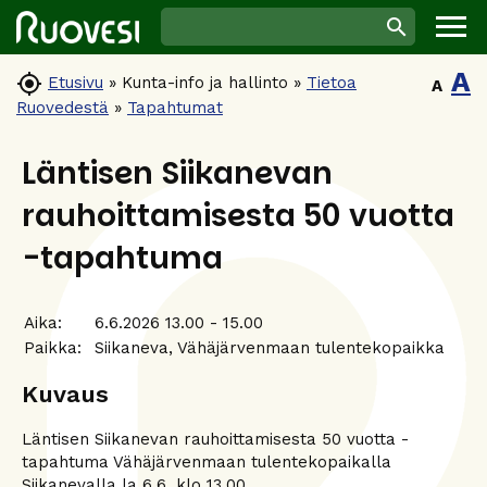
A

Etusivu
»
Kunta-info ja hallinto
»
Tietoa
A
Ruovedestä
»
Tapahtumat
Läntisen Siikanevan
rauhoittamisesta 50 vuotta
-tapahtuma
Aika:
6.6.2026 13.00 - 15.00
Paikka:
Siikaneva, Vähäjärvenmaan tulentekopaikka
Kuvaus
Läntisen Siikanevan rauhoittamisesta 50 vuotta -
tapahtuma Vähäjärvenmaan tulentekopaikalla
Siikanevalla la 6.6. klo 13.00.