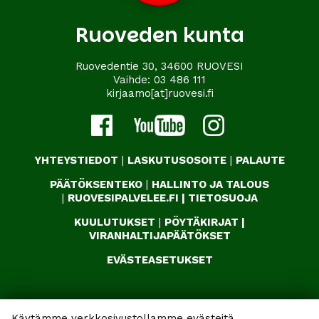
Ruoveden kunta
Ruovedentie 30, 34600 RUOVESI
Vaihde:
03 486 111
kirjaamo[at]ruovesi.fi
YHTEYSTIEDOT
|
LASKUTUSOSOITE
|
PALAUTE
PÄÄTÖKSENTEKO
|
HALLINTO JA TALOUS
|
RUOVESIPALVELEE.FI
|
TIETOSUOJA
KUULUTUKSET
|
PÖYTÄKIRJAT
|
VIRANHALTIJAPÄÄTÖKSET
EVÄSTEASETUKSET
Käytämme verkkosivustollamme evästeitä.