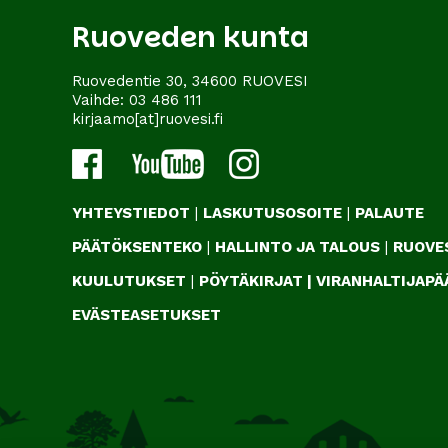
Ruoveden kunta
Ruovedentie 30, 34600 RUOVESI
Vaihde:
03 486 111
kirjaamo[at]ruovesi.fi
YHTEYSTIEDOT
|
LASKUTUSOSOITE
|
PALAUTE
PÄÄTÖKSENTEKO
|
HALLINTO JA TALOUS
|
RUOVES
KUULUTUKSET
|
PÖYTÄKIRJAT
|
VIRANHALTIJAP
EVÄSTEASETUKSET