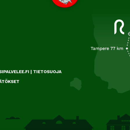
IPALVELEE.FI
|
TIETOSUOJA
ÄÄTÖKSET