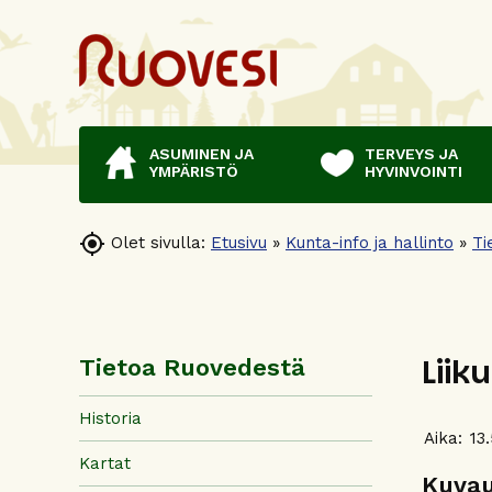
ASUMINEN JA
TERVEYS JA
YMPÄRISTÖ
HYVINVOINTI

Olet sivulla:
Etusivu
»
Kunta-info ja hallinto
»
Ti
Liik
Tietoa Ruovedestä
Historia
Aika:
13
Kartat
Kuva