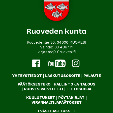
Ruoveden kunta
Ruovedentie 30, 34600 RUOVESI
Vaihde:
03 486 111
kirjaamo[at]ruovesi.fi
YHTEYSTIEDOT
|
LASKUTUSOSOITE
|
PALAUTE
PÄÄTÖKSENTEKO
|
HALLINTO JA TALOUS
|
RUOVESIPALVELEE.FI
|
TIETOSUOJA
KUULUTUKSET
|
PÖYTÄKIRJAT
|
VIRANHALTIJAPÄÄTÖKSET
EVÄSTEASETUKSET