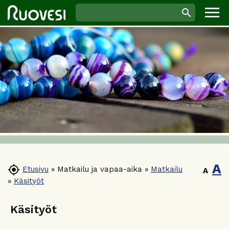
A

Etusivu
»
Matkailu ja vapaa-aika
»
Matkailu
A
»
Käsityöt
Käsityöt