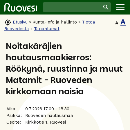
A

Etusivu
»
Kunta-info ja hallinto
»
Tietoa
A
Ruovedestä
»
Tapahtumat
Noitakäräjien
hautausmaakierros:
Röökynä, ruustinna ja muut
Matamit - Ruoveden
kirkkomaan naisia
Aika:
9.7.2026 17.00 - 18.30
Paikka:
Ruoveden hautausmaa
Osoite:
Kirkkotie 1, Ruovesi