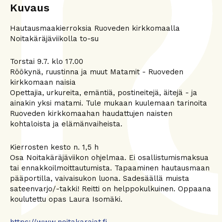
Kuvaus
Hautausmaakierroksia Ruoveden kirkkomaalla
Noitakäräjäviikolla to-su
Torstai 9.7. klo 17.00
Röökynä, ruustinna ja muut Matamit - Ruoveden
kirkkomaan naisia
Opettajia, urkureita, emäntiä, postineitejä, äitejä - ja
ainakin yksi matami. Tule mukaan kuulemaan tarinoita
Ruoveden kirkkomaahan haudattujen naisten
kohtaloista ja elämänvaiheista.
Kierrosten kesto n. 1,5 h
Osa Noitakäräjäviikon ohjelmaa. Ei osallistumismaksua
tai ennakkoilmoittautumista. Tapaaminen hautausmaan
pääportilla, vaivaisukon luona. Sadesäällä muista
sateenvarjo/-takki! Reitti on helppokulkuinen. Oppaana
koulutettu opas Laura Isomäki.