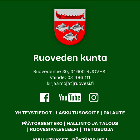
Ruoveden kunta
Ruovedentie 30, 34600 RUOVESI
Vaihde:
03 486 111
kirjaamo[at]ruovesi.fi
YHTEYSTIEDOT
|
LASKUTUSOSOITE
|
PALAUTE
PÄÄTÖKSENTEKO
|
HALLINTO JA TALOUS
|
RUOVESIPALVELEE.FI
|
TIETOSUOJA
KUULUTUKSET
|
PÖYTÄKIRJAT
|