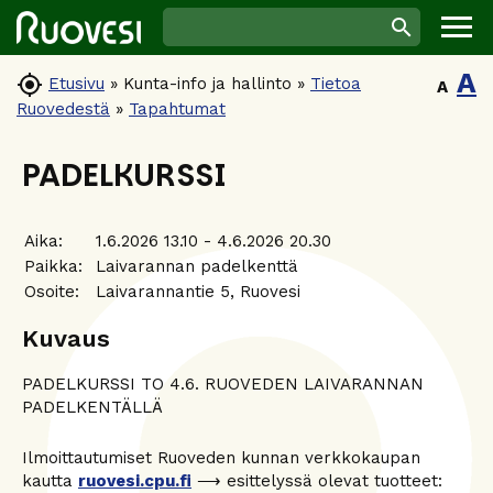
A

Etusivu
»
Kunta-info ja hallinto
»
Tietoa
A
Ruovedestä
»
Tapahtumat
PADELKURSSI
Aika:
1.6.2026 13.10 - 4.6.2026 20.30
Paikka:
Laivarannan padelkenttä
Osoite:
Laivarannantie 5, Ruovesi
Kuvaus
PADELKURSSI TO 4.6. RUOVEDEN LAIVARANNAN
PADELKENTÄLLÄ
Ilmoittautumiset Ruoveden kunnan verkkokaupan
kautta
ruovesi.cpu.fi
⟶ esittelyssä olevat tuotteet: