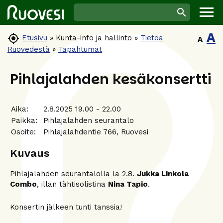
A

Etusivu
»
Kunta-info ja hallinto
»
Tietoa
A
Ruovedestä
»
Tapahtumat
Pihlajalahden kesäkonsertti
Aika:
2.8.2025 19.00 - 22.00
Paikka:
Pihlajalahden seurantalo
Osoite:
Pihlajalahdentie 766, Ruovesi
Kuvaus
Pihlajalahden seurantalolla la 2.8.
Jukka Linkola
Combo
, illan tähtisolistina
Nina Tapio
.
Konsertin jälkeen tunti tanssia!