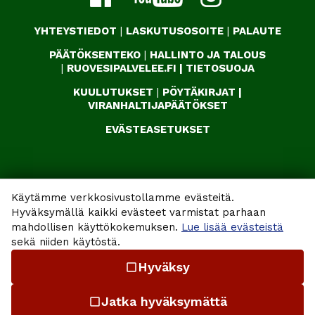
YHTEYSTIEDOT
|
LASKUTUSOSOITE
|
PALAUTE
PÄÄTÖKSENTEKO
|
HALLINTO JA TALOUS
|
RUOVESIPALVELEE.FI
|
TIETOSUOJA
KUULUTUKSET
|
PÖYTÄKIRJAT
|
VIRANHALTIJAPÄÄTÖKSET
EVÄSTEASETUKSET
Käytämme verkkosivustollamme evästeitä.
Hyväksymällä kaikki evästeet varmistat parhaan
mahdollisen käyttökokemuksen.
Lue lisää evästeistä
sekä niiden käytöstä.
Hyväksy
check_box_outline_blank
Jatka hyväksymättä
check_box_outline_blank