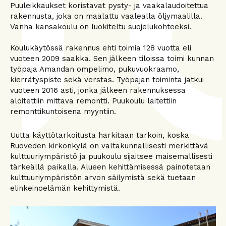
Puuleikkaukset koristavat pysty- ja vaakalaudoitettua
rakennusta, joka on maalattu vaalealla öljymaalilla.
Vanha kansakoulu on luokiteltu suojelukohteeksi.
Koulukäytössä rakennus ehti toimia 128 vuotta eli
vuoteen 2009 saakka. Sen jälkeen tiloissa toimi kunnan
työpaja Amandan ompelimo, pukuvuokraamo,
kierrätyspiste sekä verstas. Työpajan toiminta jatkui
vuoteen 2016 asti, jonka jälkeen rakennuksessa
aloitettiin mittava remontti. Puukoulu laitettiin
remonttikuntoisena myyntiin.
Uutta käyttötarkoitusta harkitaan tarkoin, koska
Ruoveden kirkonkylä on valtakunnallisesti merkittävä
kulttuuriympäristö ja puukoulu sijaitsee maisemallisesti
tärkeällä paikalla. Alueen kehittämisessä painotetaan
kulttuuriympäristön arvon säilymistä sekä tuetaan
elinkeinoelämän kehittymistä.