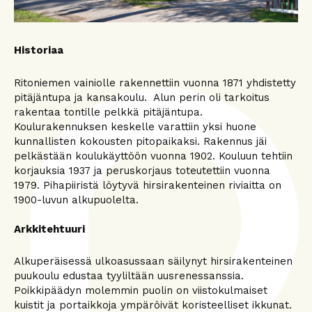
Historiaa
Ritoniemen vainiolle rakennettiin vuonna 1871 yhdistetty
pitäjäntupa ja kansakoulu. Alun perin oli tarkoitus
rakentaa tontille pelkkä pitäjäntupa.
Koulurakennuksen keskelle varattiin yksi huone
kunnallisten kokousten pitopaikaksi. Rakennus jäi
pelkästään koulukäyttöön vuonna 1902. Kouluun tehtiin
korjauksia 1937 ja peruskorjaus toteutettiin vuonna
1979. Pihapiiristä löytyvä hirsirakenteinen riviaitta on
1900-luvun alkupuolelta.
Arkkitehtuuri
Alkuperäisessä ulkoasussaan säilynyt hirsirakenteinen
puukoulu edustaa tyyliltään uusrenessanssia.
Poikkipäädyn molemmin puolin on viistokulmaiset
kuistit ja portaikkoja ympäröivät koristeelliset ikkunat.