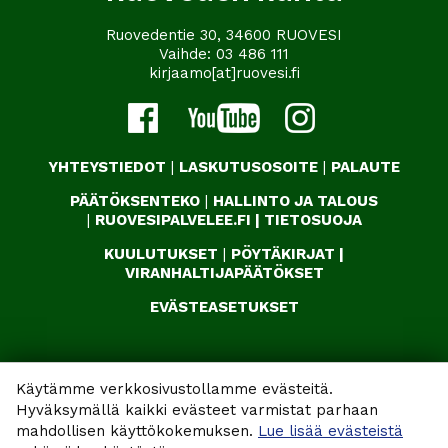
Ruovedentie 30, 34600 RUOVESI
Vaihde:
03 486 111
kirjaamo[at]ruovesi.fi
YHTEYSTIEDOT
|
LASKUTUSOSOITE
|
PALAUTE
PÄÄTÖKSENTEKO
|
HALLINTO JA TALOUS
|
RUOVESIPALVELEE.FI
|
TIETOSUOJA
KUULUTUKSET
|
PÖYTÄKIRJAT
|
VIRANHALTIJAPÄÄTÖKSET
EVÄSTEASETUKSET
Käytämme verkkosivustollamme evästeitä.
Hyväksymällä kaikki evästeet varmistat parhaan
mahdollisen käyttökokemuksen.
Lue lisää evästeistä