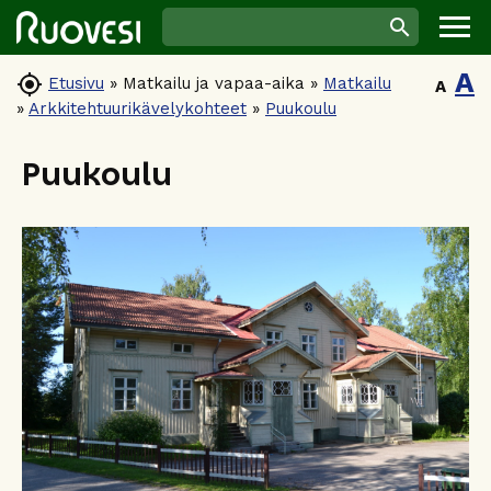
A

Etusivu
»
Matkailu ja vapaa-aika
»
Matkailu
A
»
Arkkitehtuurikävelykohteet
»
Puukoulu
Puukoulu