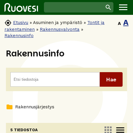
A

Etusivu
»
Asuminen ja ympäristö
»
Tontit ja
A
rakentaminen
»
Rakennusvalvonta
»
Rakennusinfo
Rakennusinfo
folder
Rakennusjärjestys
apps
menu
5 TIEDOSTOA