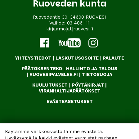
Ruoveden kunta
Ruovedentie 30, 34600 RUOVESI
Vaihde:
03 486 111
kirjaamo[at]ruovesi.fi
YHTEYSTIEDOT
|
LASKUTUSOSOITE
|
PALAUTE
PÄÄTÖKSENTEKO
|
HALLINTO JA TALOUS
|
RUOVESIPALVELEE.FI
|
TIETOSUOJA
KUULUTUKSET
|
PÖYTÄKIRJAT
|
VIRANHALTIJAPÄÄTÖKSET
EVÄSTEASETUKSET
Käytämme verkkosivustollamme evästeitä.
Hyväksymällä kaikki evästeet varmistat parhaan