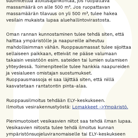
suunniteltua aloitusajankohtaa, jos ruopattava
massamäärä on alle 500 m³. Jos ruopattavan
massamäärän tilavuus on yli 500 m³, tulee hakea
vesilain mukaista lupaa aluehallintovirastosta.
Oman rannan kunnostaminen tulee tehdä siten, että
haittaa ympäristölle ja naapureille aiheutuu
mahdollisimman vähän. Ruoppausmassat tulee sijoittaa
sellaiseen paikkaan, etteivät ne pääse valumaan
takaisin vesistöön esim. sateiden tai lumien sulamisen
yhteydessä. Toimenpiteelle tulee hankkia naapureiden
ja vesialueen omistajan suostumukset.
Ruoppausmassoja ei saa läjittää siten, että niillä
kasvatetaan rantatontin pinta-alaa.
Ruoppausilmoitus tehdään ELY-keskukseen.
Ilmoitus vesirakennustyöstä:
Lomakkeet ->Ympäristö.
Pienimuotoiset vesikasvien niitot saa tehdä ilman lupaa.
Vesikasvien niitosta tulee tehdä ilmoitus kunnan
ympäristönsuojeluviranomaiselle tai ELY-keskukseen