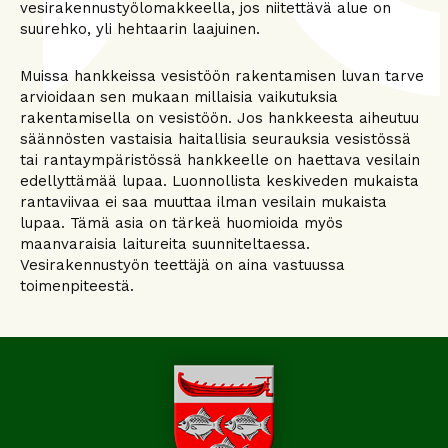
vesirakennustyölomakkeella, jos niitettävä alue on
suurehko, yli hehtaarin laajuinen.
Muissa hankkeissa vesistöön rakentamisen luvan tarve
arvioidaan sen mukaan millaisia vaikutuksia
rakentamisella on vesistöön. Jos hankkeesta aiheutuu
säännösten vastaisia haitallisia seurauksia vesistössä
tai rantaympäristössä hankkeelle on haettava vesilain
edellyttämää lupaa. Luonnollista keskiveden mukaista
rantaviivaa ei saa muuttaa ilman vesilain mukaista
lupaa. Tämä asia on tärkeä huomioida myös
maanvaraisia laitureita suunniteltaessa.
Vesirakennustyön teettäjä on aina vastuussa
toimenpiteestä.