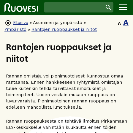
A

Etusivu
»
Asuminen ja ympäristö
»
A
Ympäristö
»
Rantojen ruoppaukset ja niitot
Rantojen ruoppaukset ja
niitot
Rannan omistaja voi pienimuotoisesti kunnostaa omaa
rantaansa. Ennen hankkeeseen ryhtymistä omistajan
tulee kuitenkin tehdä tarvittavat ilmoitukset ja
toimenpiteet. Uuden vesilain mukaan ruoppaus on
luvanvaraista. Pienimuotoinen rannan ruoppaus on
edelleen mahdollista ilmoituksella.
Rannan ruoppauksesta on tehtävä ilmoitus Pirkanmaan
ELY-keskukselle vähintään kuukautta ennen töiden