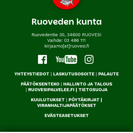
Ruoveden kunta
Ruovedentie 30, 34600 RUOVESI
Vaihde:
03 486 111
kirjaamo[at]ruovesi.fi
YHTEYSTIEDOT
|
LASKUTUSOSOITE
|
PALAUTE
PÄÄTÖKSENTEKO
|
HALLINTO JA TALOUS
|
RUOVESIPALVELEE.FI
|
TIETOSUOJA
KUULUTUKSET
|
PÖYTÄKIRJAT
|
VIRANHALTIJAPÄÄTÖKSET
EVÄSTEASETUKSET