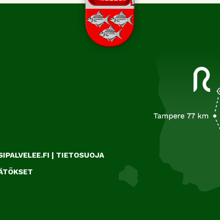
IPALVELEE.FI
|
TIETOSUOJA
ÄÄTÖKSET