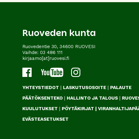
Ruoveden kunta
Ruovedentie 30, 34600 RUOVESI
Vaihde:
03 486 111
kirjaamo[at]ruovesi.fi
YHTEYSTIEDOT
|
LASKUTUSOSOITE
|
PALAUTE
PÄÄTÖKSENTEKO
|
HALLINTO JA TALOUS
|
RUOVES
KUULUTUKSET
|
PÖYTÄKIRJAT
|
VIRANHALTIJAP
EVÄSTEASETUKSET