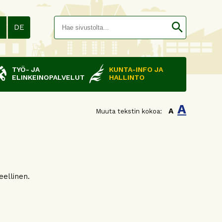
Hakusana(
search
N
DE
TYÖ- JA
KUNTA-INFO JA
ELINKEINOPALVELUT
HALLINTO
A
A
Muuta tekstin kokoa:
eellinen.