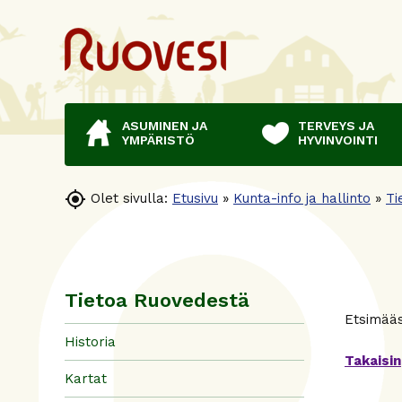
ASUMINEN JA
TERVEYS JA
YMPÄRISTÖ
HYVINVOINTI

Olet sivulla:
Etusivu
»
Kunta-info ja hallinto
»
Ti
Tietoa Ruovedestä
Etsimääsi
Historia
Takaisin
Kartat