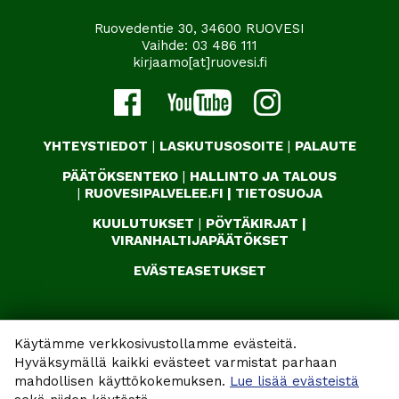
Ruovedentie 30, 34600 RUOVESI
Vaihde:
03 486 111
kirjaamo[at]ruovesi.fi
YHTEYSTIEDOT
|
LASKUTUSOSOITE
|
PALAUTE
PÄÄTÖKSENTEKO
|
HALLINTO JA TALOUS
|
RUOVESIPALVELEE.FI
|
TIETOSUOJA
KUULUTUKSET
|
PÖYTÄKIRJAT
|
VIRANHALTIJAPÄÄTÖKSET
EVÄSTEASETUKSET
Käytämme verkkosivustollamme evästeitä.
Hyväksymällä kaikki evästeet varmistat parhaan
mahdollisen käyttökokemuksen.
Lue lisää evästeistä