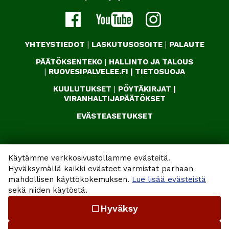
YHTEYSTIEDOT
|
LASKUTUSOSOITE
|
PALAUTE
PÄÄTÖKSENTEKO
|
HALLINTO JA TALOUS
|
RUOVESIPALVELEE.FI
|
TIETOSUOJA
KUULUTUKSET
|
PÖYTÄKIRJAT
|
VIRANHALTIJAPÄÄTÖKSET
EVÄSTEASETUKSET
Käytämme verkkosivustollamme evästeitä.
Hyväksymällä kaikki evästeet varmistat parhaan
mahdollisen käyttökokemuksen.
Lue lisää evästeistä
sekä niiden käytöstä.
Hyväksy
check_box_outline_blank