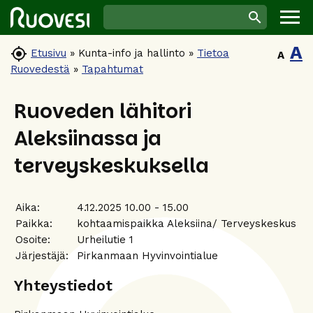
A

Etusivu
»
Kunta-info ja hallinto
»
Tietoa
A
Ruovedestä
»
Tapahtumat
Ruoveden lähitori
Aleksiinassa ja
terveyskeskuksella
Aika:
4.12.2025 10.00 - 15.00
Paikka:
kohtaamispaikka Aleksiina/ Terveyskeskus
Osoite:
Urheilutie 1
Järjestäjä:
Pirkanmaan Hyvinvointialue
Yhteystiedot