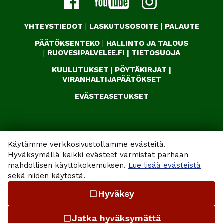
YHTEYSTIEDOT
|
LASKUTUSOSOITE
|
PALAUTE
PÄÄTÖKSENTEKO
|
HALLINTO JA TALOUS
|
RUOVESIPALVELEE.FI
|
TIETOSUOJA
KUULUTUKSET
|
PÖYTÄKIRJAT
|
VIRANHALTIJAPÄÄTÖKSET
EVÄSTEASETUKSET
Käytämme verkkosivustollamme evästeitä.
Hyväksymällä kaikki evästeet varmistat parhaan
mahdollisen käyttökokemuksen.
Lue lisää evästeistä
sekä niiden käytöstä.
Hyväksy
check_box_outline_blank
Jatka hyväksymättä
check_box_outline_blank