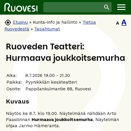
A

Etusivu
»
Kunta-info ja hallinto
»
Tietoa
A
Ruovedestä
»
Tapahtumat
Ruoveden Teatteri:
Hurmaava joukkoitsemurha
Aika:
8.7.2026 19.00 - 21.30
Paikka:
Pyynikkilän kesäteatteri
Osoite:
Pappilankulmantie 88, Ruovesi
Kuvaus
Näytös ke 8.7. klo 19.00. Näytelmänä nähdään Arto
Paasilinnan
Hurmaava joukkoitsemurha
. Näytelmän
ohjaa Jarmo Hämeranta.