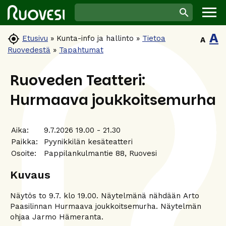
A

Etusivu
»
Kunta-info ja hallinto
»
Tietoa
A
Ruovedestä
»
Tapahtumat
Ruoveden Teatteri:
Hurmaava joukkoitsemurha
Aika:
9.7.2026 19.00 - 21.30
Paikka:
Pyynikkilän kesäteatteri
Osoite:
Pappilankulmantie 88, Ruovesi
Kuvaus
Näytös to 9.7. klo 19.00. Näytelmänä nähdään Arto
Paasilinnan Hurmaava joukkoitsemurha. Näytelmän
ohjaa Jarmo Hämeranta.