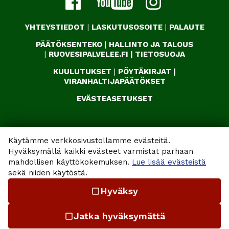
YHTEYSTIEDOT
|
LASKUTUSOSOITE
|
PALAUTE
PÄÄTÖKSENTEKO
|
HALLINTO JA TALOUS
|
RUOVESIPALVELEE.FI
|
TIETOSUOJA
KUULUTUKSET
|
PÖYTÄKIRJAT
|
VIRANHALTIJAPÄÄTÖKSET
EVÄSTEASETUKSET
Käytämme verkkosivustollamme evästeitä.
Hyväksymällä kaikki evästeet varmistat parhaan
mahdollisen käyttökokemuksen.
Lue lisää evästeistä
sekä niiden käytöstä.
Hyväksy
check_box_outline_blank
Jatka hyväksymättä
check_box_outline_blank