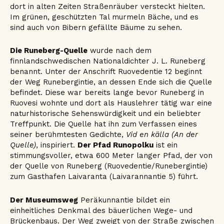
dort in alten Zeiten Straßenräuber versteckt hielten.
Im grünen, geschützten Tal murmeln Bäche, und es
sind auch von Bibern gefällte Bäume zu sehen.
Die Runeberg-Quelle
wurde nach dem
finnlandschwedischen Nationaldichter J. L. Runeberg
benannt. Unter der Anschrift Ruovedentie 12 beginnt
der Weg Runebergintie, an dessen Ende sich die Quelle
befindet. Diese war bereits lange bevor Runeberg in
Ruovesi wohnte und dort als Hauslehrer tätig war eine
naturhistorische Sehenswürdigkeit und ein beliebter
Treffpunkt. Die Quelle hat ihn zum Verfassen eines
seiner berühmtesten Gedichte,
Vid en källa (An der
Quelle)
, inspiriert.
Der Pfad Runopolku
ist ein
stimmungsvoller, etwa 600 Meter langer Pfad, der von
der Quelle von Runeberg (Ruovedentie/Runebergintie)
zum Gasthafen Laivaranta (Laivarannantie 5) führt.
Der Museumsweg
Peräkunnantie bildet ein
einheitliches Denkmal des bäuerlichen Wege- und
Brückenbaus. Der Weg zweigt von der Straße zwischen