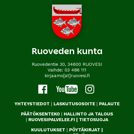
Ruoveden kunta
Ruovedentie 30, 34600 RUOVESI
Vaihde:
03 486 111
kirjaamo[at]ruovesi.fi
YHTEYSTIEDOT
|
LASKUTUSOSOITE
|
PALAUTE
PÄÄTÖKSENTEKO
|
HALLINTO JA TALOUS
|
RUOVESIPALVELEE.FI
|
TIETOSUOJA
KUULUTUKSET
|
PÖYTÄKIRJAT
|