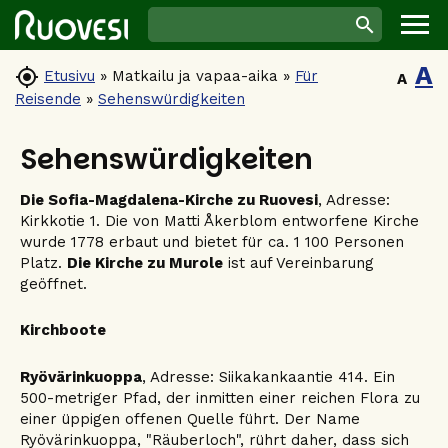
A

Etusivu
»
Matkailu ja vapaa-aika
»
Für
A
Reisende
»
Sehenswürdigkeiten
Sehenswürdigkeiten
Die Sofia-Magdalena-Kirche zu Ruovesi
, Adresse:
Kirkkotie 1. Die von Matti Åkerblom entworfene Kirche
wurde 1778 erbaut und bietet für ca. 1 100 Personen
Platz.
Die Kirche zu Murole
ist auf Vereinbarung
geöffnet.
Kirchboote
Ryövärinkuoppa
, Adresse: Siikakankaantie 414. Ein
500-metriger Pfad, der inmitten einer reichen Flora zu
einer üppigen offenen Quelle führt. Der Name
Ryövärinkuoppa, "Räuberloch", rührt daher, dass sich