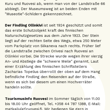
Kuru und Ruovesi ab, wenn man von der Landstraße 66
abbiegt. Der Museumsweg ist an beiden Enden mit
"Museotie"-Schildern gekennzeichnet.
Der Findling Ollinkivi
ist seit 1924 geschützt und somit
das erste Schutzobjekt kraft des finnischen
Naturschutzgesetzes aus dem Jahre 1923. Der Stein
liegt auf der rechten Seite des Wegs, etwa 250 Meter
vom Parkplatz von Siikaneva nach rechts. Früher lief
die Landstraße zwischen Orivesi nach Ruovesi an
Ollinkivi vorbei. Die Strecke wurde wegen ihrer vierzig
An- und Abstiege die "schwere Meile" genannt. Laut
einer Erzählung des finnischen Schriftstellers
Zacharias Topelius überrollt der oben auf dem Hang
befindliche Findling den Reisenden auf der Straße,
wenn es sich bei diesem um einen Hochverräter
handeln sollte.
Tourismusinfo Ruovesi
im Sommer täglich von 11.00
bis 18.00 Uhr geöffnet, Tel. +358 44 787 1388, E-Mail:
matkailu(at)ruovesi.fi. Wir bedienen Sie gern in