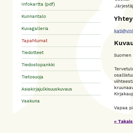
Infokartta (pdf)
Järjest
Kunnantalo
Yhtey
Kuvagalleria
kati@vin
Tapahtumat
Kuva
Tiedotteet
Suomen s
Tiedostopankki
Tervetul
osallist
Tietosuoja
viihtees
kruunaav
Asiakirjajulkisuuskuvaus
Kirjakau
Vaakuna
Vapaa p
« Takais