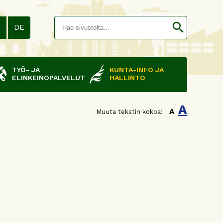
Hakusana(
search
N
DE
TYÖ- JA
KUNTA-INFO JA
ELINKEINOPALVELUT
HALLINTO
A
A
Muuta tekstin kokoa: