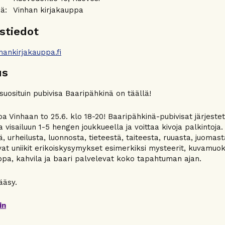
äjä:
Vinhan kirjakauppa
stiedot
hankirjakauppa.fi
us
uosituin pubivisa Baaripähkinä on täällä!
oa Vinhaan to 25.6. klo 18-20! Baaripähkinä-pubivisat järjestet
ua visailuun 1-5 hengen joukkueella ja voittaa kivoja palkintoj
tä, urheilusta, luonnosta, tieteestä, taiteesta, ruuasta, juom
at uniikit erikoiskysymykset esimerkiksi mysteerit, kuvamuok
ppa, kahvila ja baari palvelevat koko tapahtuman ajan.
ääsy.
in