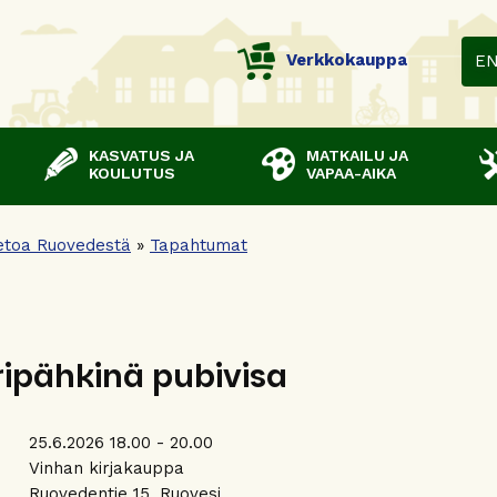
Verkkokauppa
E
KASVATUS JA
MATKAILU JA
KOULUTUS
VAPAA-AIKA
etoa Ruovedestä
»
Tapahtumat
ipähkinä pubivisa
25.6.2026 18.00 - 20.00
:
Vinhan kirjakauppa
Ruovedentie 15, Ruovesi