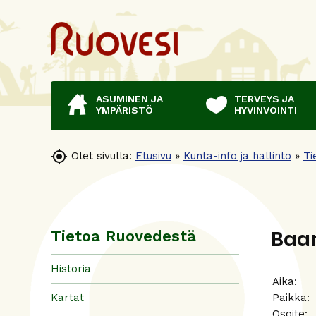
ASUMINEN JA
TERVEYS JA
YMPÄRISTÖ
HYVINVOINTI

Olet sivulla:
Etusivu
»
Kunta-info ja hallinto
»
Ti
Baar
Tietoa Ruovedestä
Historia
Aika:
Kartat
Paikka
Osoite: