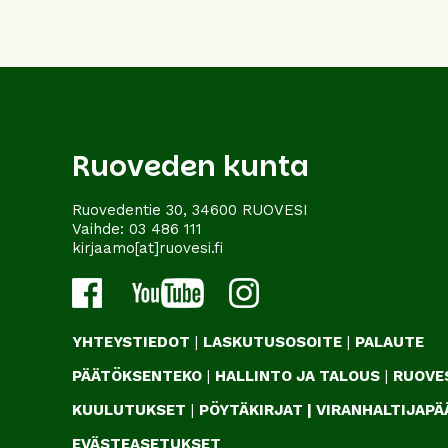
Ruoveden kunta
Ruovedentie 30, 34600 RUOVESI
Vaihde:
03 486 111
kirjaamo[at]ruovesi.fi
YHTEYSTIEDOT
|
LASKUTUSOSOITE
|
PALAUTE
PÄÄTÖKSENTEKO
|
HALLINTO JA TALOUS
|
RUOVES
KUULUTUKSET
|
PÖYTÄKIRJAT
|
VIRANHALTIJAP
EVÄSTEASETUKSET