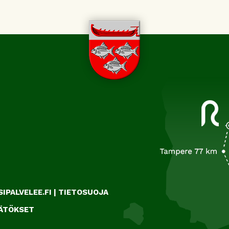
IPALVELEE.FI
|
TIETOSUOJA
ÄÄTÖKSET