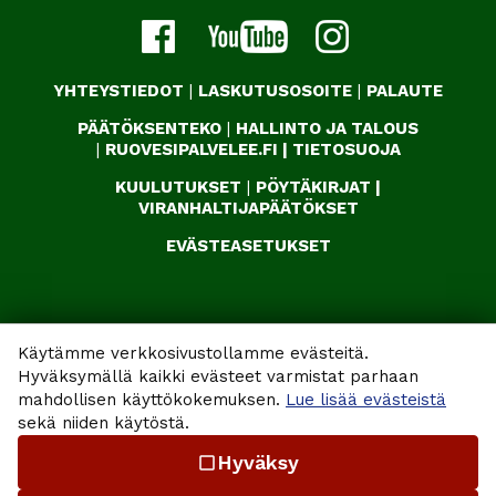
YHTEYSTIEDOT
|
LASKUTUSOSOITE
|
PALAUTE
PÄÄTÖKSENTEKO
|
HALLINTO JA TALOUS
|
RUOVESIPALVELEE.FI
|
TIETOSUOJA
KUULUTUKSET
|
PÖYTÄKIRJAT
|
VIRANHALTIJAPÄÄTÖKSET
EVÄSTEASETUKSET
Käytämme verkkosivustollamme evästeitä.
Hyväksymällä kaikki evästeet varmistat parhaan
mahdollisen käyttökokemuksen.
Lue lisää evästeistä
sekä niiden käytöstä.
Hyväksy
check_box_outline_blank