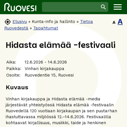
A

Etusivu
»
Kunta-info ja hallinto
»
Tietoa
A
Ruovedestä
»
Tapahtumat
Hidasta elämää -festivaali
Aika:
12.6.2026 - 14.6.2026
Paikka:
Vinhan kirjakauppa
Osoite:
Ruovedentie 15, Ruovesi
Kuvaus
Vinhan kirjakauppa ja Hidasta elämää -media
järjestävät yhteistyössä Hidasta elämää -festivaalin
Ruovedellä 120 vuotiaan kirjakaupan ja sen puutarhan
ihastuttavassa miljöössä 12.–14.6.2026. Festivaalilla
kohtaavat kirjallisuus, musiikki, taide ja henkinen