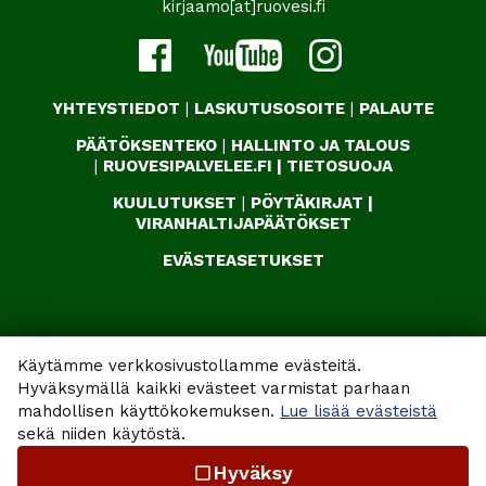
kirjaamo[at]ruovesi.fi
YHTEYSTIEDOT
|
LASKUTUSOSOITE
|
PALAUTE
PÄÄTÖKSENTEKO
|
HALLINTO JA TALOUS
|
RUOVESIPALVELEE.FI
|
TIETOSUOJA
KUULUTUKSET
|
PÖYTÄKIRJAT
|
VIRANHALTIJAPÄÄTÖKSET
EVÄSTEASETUKSET
Käytämme verkkosivustollamme evästeitä.
Hyväksymällä kaikki evästeet varmistat parhaan
mahdollisen käyttökokemuksen.
Lue lisää evästeistä
sekä niiden käytöstä.
Hyväksy
check_box_outline_blank