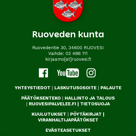
Ruoveden kunta
Ruovedentie 30, 34600 RUOVESI
Vaihde:
03 486 111
kirjaamo[at]ruovesi.fi
YHTEYSTIEDOT
|
LASKUTUSOSOITE
|
PALAUTE
PÄÄTÖKSENTEKO
|
HALLINTO JA TALOUS
|
RUOVESIPALVELEE.FI
|
TIETOSUOJA
KUULUTUKSET
|
PÖYTÄKIRJAT
|
VIRANHALTIJAPÄÄTÖKSET
EVÄSTEASETUKSET