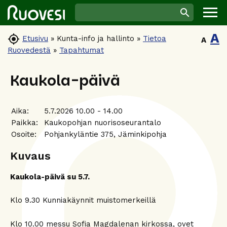
A

Etusivu
»
Kunta-info ja hallinto
»
Tietoa
A
Ruovedestä
»
Tapahtumat
Kaukola-päivä
Aika:
5.7.2026 10.00 - 14.00
Paikka:
Kaukopohjan nuorisoseurantalo
Osoite:
Pohjankyläntie 375, Jäminkipohja
Kuvaus
Kaukola-päivä su 5.7.
Klo 9.30 Kunniakäynnit muistomerkeillä
Klo 10.00 messu Sofia Magdalenan kirkossa, ovet