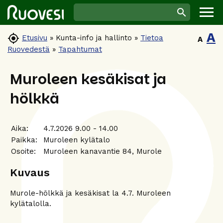
A

Etusivu
»
Kunta-info ja hallinto
»
Tietoa
A
Ruovedestä
»
Tapahtumat
Muroleen kesäkisat ja
hölkkä
Aika:
4.7.2026 9.00 - 14.00
Paikka:
Muroleen kylätalo
Osoite:
Muroleen kanavantie 84, Murole
Kuvaus
Murole-hölkkä ja kesäkisat la 4.7. Muroleen
kylätalolla.