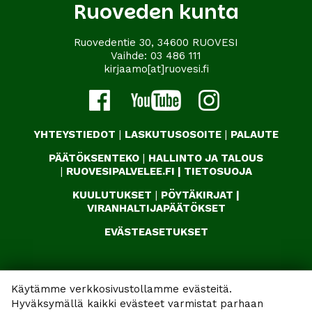
Ruoveden kunta
Ruovedentie 30, 34600 RUOVESI
Vaihde:
03 486 111
kirjaamo[at]ruovesi.fi
YHTEYSTIEDOT
|
LASKUTUSOSOITE
|
PALAUTE
PÄÄTÖKSENTEKO
|
HALLINTO JA TALOUS
|
RUOVESIPALVELEE.FI
|
TIETOSUOJA
KUULUTUKSET
|
PÖYTÄKIRJAT
|
VIRANHALTIJAPÄÄTÖKSET
EVÄSTEASETUKSET
Käytämme verkkosivustollamme evästeitä.
Hyväksymällä kaikki evästeet varmistat parhaan