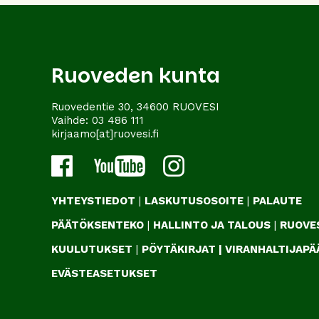
Ruoveden kunta
Ruovedentie 30, 34600 RUOVESI
Vaihde:
03 486 111
kirjaamo[at]ruovesi.fi
YHTEYSTIEDOT
|
LASKUTUSOSOITE
|
PALAUTE
PÄÄTÖKSENTEKO
|
HALLINTO JA TALOUS
|
RUOVES
KUULUTUKSET
|
PÖYTÄKIRJAT
|
VIRANHALTIJAP
EVÄSTEASETUKSET