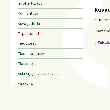
Infokartta (pdf)
Kuva
Kunnantalo
Kamarimu
Kuvagalleria
Lisätiedo
Tapahtumat
« Takais
Tiedotteet
Tiedostopankki
Tietosuoja
Asiakirjajulkisuuskuvaus
Vaakuna