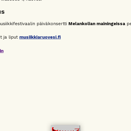
us
siikkifestivaalin päiväkonsertti
Melankolian mainingeissa
pe
t ja liput
musiikkiaruovesi.fi
in