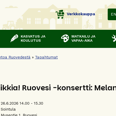
Verkkokauppa
E
KASVATUS JA
MATKAILU JA
KOULUTUS
VAPAA-AIKA
etoa Ruovedestä
»
Tapahtumat
ikkia! Ruovesi -konsertti: Mel
26.6.2026 14.00 - 15.30
:
Sointula
Museotie 1, Ruovesi