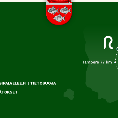
IPALVELEE.FI
|
TIETOSUOJA
ÄÄTÖKSET