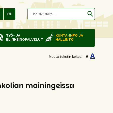
Hakusana(
search
N
DE
TYÖ- JA
KUNTA-INFO JA
ELINKEINOPALVELUT
HALLINTO
A
A
Muuta tekstin kokoa:
ankolian mainingeissa