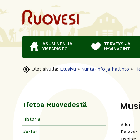
ASUMINEN JA
TERVEYS JA
YMPÄRISTÖ
HYVINVOINTI

Olet sivulla:
Etusivu
»
Kunta-info ja hallinto
»
Ti
Musi
Tietoa Ruovedestä
Historia
Aika:
Kartat
Paikka
Osoite: