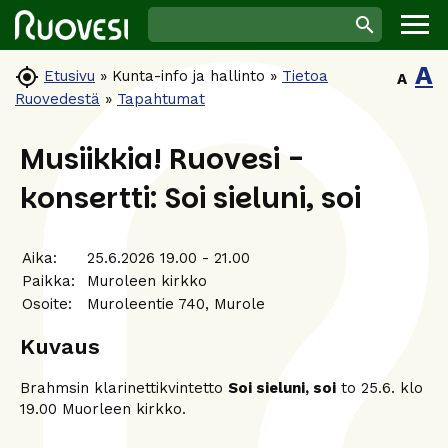
A

Etusivu
»
Kunta-info ja hallinto
»
Tietoa
A
Ruovedestä
»
Tapahtumat
Musiikkia! Ruovesi -
konsertti: Soi sieluni, soi
Aika:
25.6.2026 19.00 - 21.00
Paikka:
Muroleen kirkko
Osoite:
Muroleentie 740, Murole
Kuvaus
Brahmsin klarinettikvintetto
Soi sieluni, soi
to 25.6. klo
19.00 Muorleen kirkko.