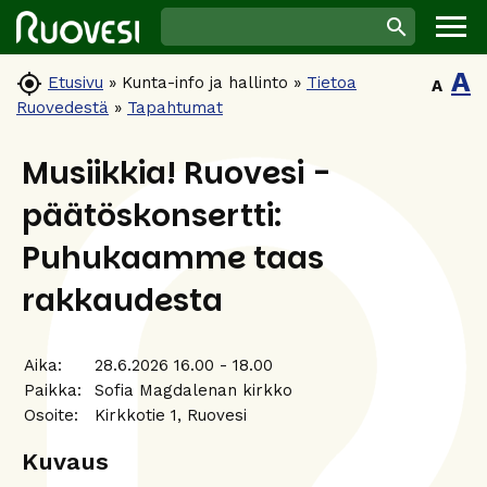
A

Etusivu
»
Kunta-info ja hallinto
»
Tietoa
A
Ruovedestä
»
Tapahtumat
Musiikkia! Ruovesi -
päätöskonsertti:
Puhukaamme taas
rakkaudesta
Aika:
28.6.2026 16.00 - 18.00
Paikka:
Sofia Magdalenan kirkko
Osoite:
Kirkkotie 1, Ruovesi
Kuvaus