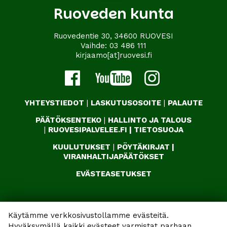
Ruoveden kunta
Ruovedentie 30, 34600 RUOVESI
Vaihde:
03 486 111
kirjaamo[at]ruovesi.fi
YHTEYSTIEDOT
|
LASKUTUSOSOITE
|
PALAUTE
PÄÄTÖKSENTEKO
|
HALLINTO JA TALOUS
|
RUOVESIPALVELEE.FI
|
TIETOSUOJA
KUULUTUKSET
|
PÖYTÄKIRJAT
|
VIRANHALTIJAPÄÄTÖKSET
EVÄSTEASETUKSET
Käytämme verkkosivustollamme evästeitä.
Hyväksymällä kaikki evästeet varmistat parhaan