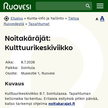
A

Etusivu
»
Kunta-info ja hallinto
»
Tietoa
A
Ruovedestä
»
Tapahtumat
Noitakäräjät:
Kulttuurikeskiviikko
Aika:
8.7.2026
Paikka:
Sointula
Osoite:
Museotie 1, Ruovesi
Kuvaus
Kulttuurikeskiviikko 8.7. Sointulassa. Tapahtuman
kellonaika tarkentuu. Erilaisia esityksiä pitkin päivää,
katso tarkempi ohjelma
noitakarajat.fi