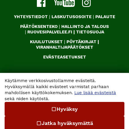
YHTEYSTIEDOT
|
LASKUTUSOSOITE
|
PALAUTE
PÄÄTÖKSENTEKO
|
HALLINTO JA TALOUS
|
RUOVESIPALVELEE.FI
|
TIETOSUOJA
KUULUTUKSET
|
PÖYTÄKIRJAT
|
VIRANHALTIJAPÄÄTÖKSET
EVÄSTEASETUKSET
Käytämme verkkosivustollamme evästeitä.
Hyväksymällä kaikki evästeet varmistat parhaan
mahdollisen käyttökokemuksen.
Lue lisää evästeistä
sekä niiden käytöstä.
Hyväksy
check_box_outline_blank
Jatka hyväksymättä
check_box_outline_blank