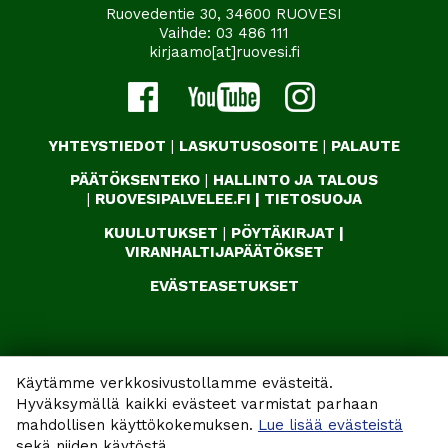
Ruovedentie 30, 34600 RUOVESI
Vaihde:
03 486 111
kirjaamo[at]ruovesi.fi
YHTEYSTIEDOT
|
LASKUTUSOSOITE
|
PALAUTE
PÄÄTÖKSENTEKO
|
HALLINTO JA TALOUS
|
RUOVESIPALVELEE.FI
|
TIETOSUOJA
KUULUTUKSET
|
PÖYTÄKIRJAT
|
VIRANHALTIJAPÄÄTÖKSET
EVÄSTEASETUKSET
Käytämme verkkosivustollamme evästeitä.
Hyväksymällä kaikki evästeet varmistat parhaan
mahdollisen käyttökokemuksen.
Lue lisää evästeistä
sekä niiden käytöstä.