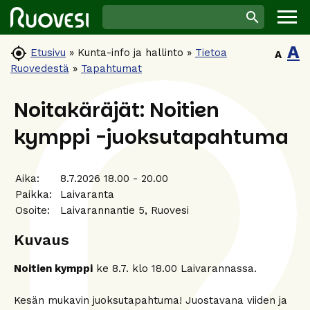
A

Etusivu
»
Kunta-info ja hallinto
»
Tietoa
A
Ruovedestä
»
Tapahtumat
Noitakäräjät: Noitien
kymppi -juoksutapahtuma
Aika:
8.7.2026 18.00 - 20.00
Paikka:
Laivaranta
Osoite:
Laivarannantie 5, Ruovesi
Kuvaus
Noitien kymppi
ke 8.7. klo 18.00 Laivarannassa.
Kesän mukavin juoksutapahtuma! Juostavana viiden ja