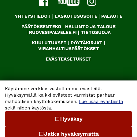
YHTEYSTIEDOT
|
LASKUTUSOSOITE
|
PALAUTE
PÄÄTÖKSENTEKO
|
HALLINTO JA TALOUS
|
RUOVESIPALVELEE.FI
|
TIETOSUOJA
KUULUTUKSET
|
PÖYTÄKIRJAT
|
VIRANHALTIJAPÄÄTÖKSET
EVÄSTEASETUKSET
Käytämme verkkosivustollamme evästeitä.
Hyväksymällä kaikki evästeet varmistat parhaan
mahdollisen käyttökokemuksen.
Lue lisää evästeistä
sekä niiden käytöstä.
Hyväksy
check_box_outline_blank
Jatka hyväksymättä
check_box_outline_blank