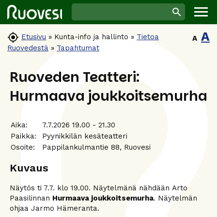
A

Etusivu
»
Kunta-info ja hallinto
»
Tietoa
A
Ruovedestä
»
Tapahtumat
Ruoveden Teatteri:
Hurmaava joukkoitsemurha
Aika:
7.7.2026 19.00 - 21.30
Paikka:
Pyynikkilän kesäteatteri
Osoite:
Pappilankulmantie 88, Ruovesi
Kuvaus
Näytös ti 7.7. klo 19.00. Näytelmänä nähdään Arto
Paasilinnan
Hurmaava joukkoitsemurha
. Näytelmän
ohjaa Jarmo Hämeranta.