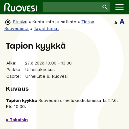
A

Etusivu
»
Kunta-info ja hallinto
»
Tietoa
A
Ruovedestä
»
Tapahtumat
Tapion kyykkä
Aika:
27.6.2026 10.00 - 13.00
Paikka:
Urheilukeskus
Osoite:
Urheilutie 6, Ruovesi
Kuvaus
Tapion kyykkä
Ruoveden urheilukeskuksessa la 27.6.
Klo 10.00.
« Takaisin