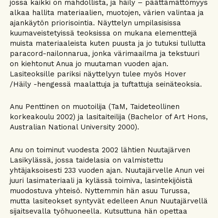
jossa kaikki on mahdollista, ja häily – päättämättömyys
alkaa hallita materiaalien, muotojen, värien valintaa ja
ajankäytön priorisointia. Näyttelyn umpilasisissa
kuumaveistetyissä teoksissa on mukana elementtejä
muista materiaaleista kuten puusta ja jo tutuksi tullutta
paracord-nailonnarua, jonka värimaailma ja tekstuuri
on kiehtonut Anua jo muutaman vuoden ajan.
Lasiteoksille pariksi näyttelyyn tulee myös Hover
/Häily -hengessä maalattuja ja tuftattuja seinäteoksia.
Anu Penttinen on muotoilija (TaM, Taideteollinen
korkeakoulu 2002) ja lasitaiteilija (Bachelor of Art Hons,
Australian National University 2000).
Anu on toiminut vuodesta 2002 lähtien Nuutajärven
Lasikylässä, jossa taidelasia on valmistettu
yhtäjaksoisesti 233 vuoden ajan. Nuutajärvelle Anun vei
juuri lasimateriaali ja kylässä toimiva, lasintekijöistä
muodostuva yhteisö. Nyttemmin hän asuu Turussa,
mutta lasiteokset syntyvät edelleen Anun Nuutajärvellä
sijaitsevalla työhuoneella. Kutsuttuna hän opettaa