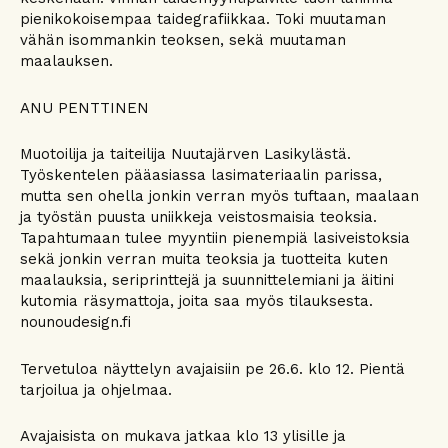
pienikokoisempaa taidegrafiikkaa. Toki muutaman
vähän isommankin teoksen, sekä muutaman
maalauksen.
ANU PENTTINEN
Muotoilija ja taiteilija Nuutajärven Lasikylästä.
Työskentelen pääasiassa lasimateriaalin parissa,
mutta sen ohella jonkin verran myös tuftaan, maalaan
ja työstän puusta uniikkeja veistosmaisia teoksia.
Tapahtumaan tulee myyntiin pienempiä lasiveistoksia
sekä jonkin verran muita teoksia ja tuotteita kuten
maalauksia, seriprinttejä ja suunnittelemiani ja äitini
kutomia räsymattoja, joita saa myös tilauksesta.
nounoudesign.fi
Tervetuloa näyttelyn avajaisiin pe 26.6. klo 12. Pientä
tarjoilua ja ohjelmaa.
Avajaisista on mukava jatkaa klo 13 ylisille ja