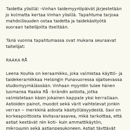
Taidetta ylisillä! -Vinhan taidemyyntipäivät järjestetään
jo kolmatta kertaa Vinhan ylisillä. Tapahtuma tarjoaa
mahdollisuuden ostaa taidetta ja taidekäsityötä
suoraan taiteilijoilta itseltään.
Tänä vuonna tapahtumassa ovat mukana seuraavat
taiteilijat:
RAAKA RÅ
Leena Kouhia on keraamikko, joka valmistaa käyttö- ja
taidekeramiikkaa Helsingin Punavuoressa sijaitsevassa
studiomyymälässään. Vinhaan myyntiin tulee hänen
luomansa Raaka Rå -brändin astioita, jotka
valmistetaan käsin jokainen kappale yksi kerrallaan.
Astioiden painot, muodot sekä värit vaihtelevat jonkin
verran – merkkinä aidosta käsityöläisyydestä. Savi on
korkeapolttoista kivitavarasavea, mikä tarkoittaa, että
astiat kestävät niin koti- kuin ammattikäytön,
mikrouunin sekä astianpesukoneen. Astiat täyttävät