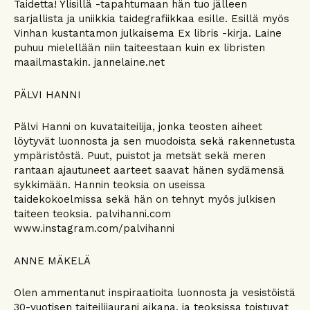
Taidetta! Ylisillä -tapahtumaan hän tuo jälleen
sarjallista ja uniikkia taidegrafiikkaa esille. Esillä myös
Vinhan kustantamon julkaisema Ex libris -kirja. Laine
puhuu mielellään niin taiteestaan kuin ex libristen
maailmastakin. jannelaine.net
PÄLVI HANNI
Pälvi Hanni on kuvataiteilija, jonka teosten aiheet
löytyvät luonnosta ja sen muodoista sekä rakennetusta
ympäristöstä. Puut, puistot ja metsät sekä meren
rantaan ajautuneet aarteet saavat hänen sydämensä
sykkimään. Hannin teoksia on useissa
taidekokoelmissa sekä hän on tehnyt myös julkisen
taiteen teoksia. palvihanni.com
www.instagram.com/palvihanni
ANNE MÄKELÄ
Olen ammentanut inspiraatioita luonnosta ja vesistöistä
30-vuotisen taiteilijaurani aikana, ja teoksissa toistuvat