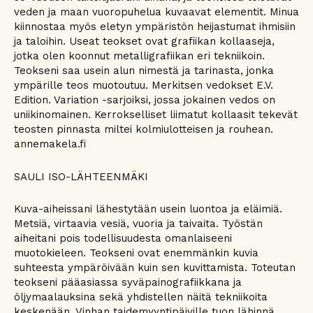
veden ja maan vuoropuhelua kuvaavat elementit. Minua
kiinnostaa myös eletyn ympäristön heijastumat ihmisiin
ja taloihin. Useat teokset ovat grafiikan kollaaseja,
jotka olen koonnut metalligrafiikan eri tekniikoin.
Teokseni saa usein alun nimestä ja tarinasta, jonka
ympärille teos muotoutuu. Merkitsen vedokset E.V.
Edition. Variation -sarjoiksi, jossa jokainen vedos on
uniikinomainen. Kerrokselliset liimatut kollaasit tekevät
teosten pinnasta miltei kolmiulotteisen ja rouhean.
annemakela.fi
SAULI ISO-LÄHTEENMÄKI
Kuva-aiheissani lähestytään usein luontoa ja eläimiä.
Metsiä, virtaavia vesiä, vuoria ja taivaita. Työstän
aiheitani pois todellisuudesta omanlaiseeni
muotokieleen. Teokseni ovat enemmänkin kuvia
suhteesta ympäröivään kuin sen kuvittamista. Toteutan
teokseni pääasiassa syväpainografiikkana ja
öljymaalauksina sekä yhdistellen näitä tekniikoita
keskenään. Vinhan taidemyyntipäiville tuon lähinnä