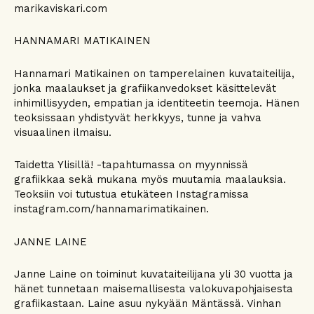
marikaviskari.com
HANNAMARI MATIKAINEN
Hannamari Matikainen on tamperelainen kuvataiteilija,
jonka maalaukset ja grafiikanvedokset käsittelevät
inhimillisyyden, empatian ja identiteetin teemoja. Hänen
teoksissaan yhdistyvät herkkyys, tunne ja vahva
visuaalinen ilmaisu.
Taidetta Ylisillä! -tapahtumassa on myynnissä
grafiikkaa sekä mukana myös muutamia maalauksia.
Teoksiin voi tutustua etukäteen Instagramissa
instagram.com/hannamarimatikainen.
JANNE LAINE
Janne Laine on toiminut kuvataiteilijana yli 30 vuotta ja
hänet tunnetaan maisemallisesta valokuvapohjaisesta
grafiikastaan. Laine asuu nykyään Mäntässä. Vinhan