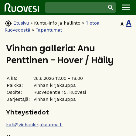
A

Etusivu
»
Kunta-info ja hallinto
»
Tietoa
A
Ruovedestä
»
Tapahtumat
Vinhan galleria: Anu
Penttinen - Hover / Häily
Aika:
26.6.2026 12.00 - 18.00
Paikka:
Vinhan kirjakauppa
Osoite:
Ruovedentie 15, Ruovesi
Järjestäjä:
Vinhan kirjakauppa
Yhteystiedot
kati@vinhankirjakauppa.fi