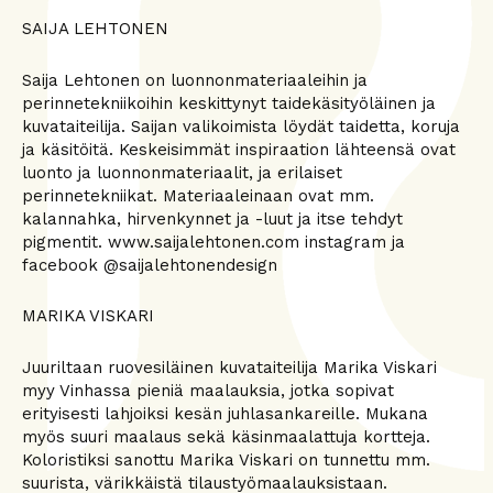
SAIJA LEHTONEN
Saija Lehtonen on luonnonmateriaaleihin ja
perinnetekniikoihin keskittynyt taidekäsityöläinen ja
kuvataiteilija. Saijan valikoimista löydät taidetta, koruja
ja käsitöitä. Keskeisimmät inspiraation lähteensä ovat
luonto ja luonnonmateriaalit, ja erilaiset
perinnetekniikat. Materiaaleinaan ovat mm.
kalannahka, hirvenkynnet ja -luut ja itse tehdyt
pigmentit. www.saijalehtonen.com instagram ja
facebook @saijalehtonendesign
MARIKA VISKARI
Juuriltaan ruovesiläinen kuvataiteilija Marika Viskari
myy Vinhassa pieniä maalauksia, jotka sopivat
erityisesti lahjoiksi kesän juhlasankareille. Mukana
myös suuri maalaus sekä käsinmaalattuja kortteja.
Koloristiksi sanottu Marika Viskari on tunnettu mm.
suurista, värikkäistä tilaustyömaalauksistaan.