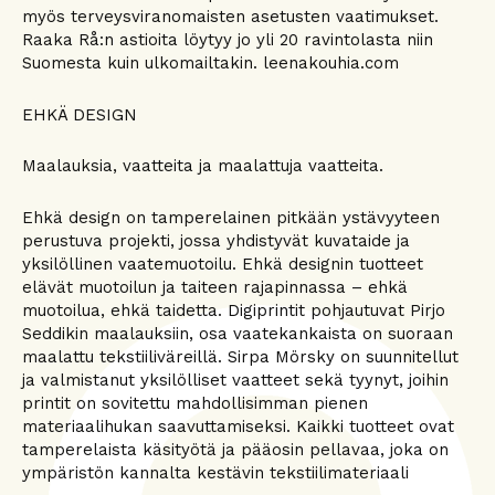
myös terveysviranomaisten asetusten vaatimukset.
Raaka Rå:n astioita löytyy jo yli 20 ravintolasta niin
Suomesta kuin ulkomailtakin. leenakouhia.com
EHKÄ DESIGN
Maalauksia, vaatteita ja maalattuja vaatteita.
Ehkä design on tamperelainen pitkään ystävyyteen
perustuva projekti, jossa yhdistyvät kuvataide ja
yksilöllinen vaatemuotoilu. Ehkä designin tuotteet
elävät muotoilun ja taiteen rajapinnassa – ehkä
muotoilua, ehkä taidetta. Digiprintit pohjautuvat Pirjo
Seddikin maalauksiin, osa vaatekankaista on suoraan
maalattu tekstiiliväreillä. Sirpa Mörsky on suunnitellut
ja valmistanut yksilölliset vaatteet sekä tyynyt, joihin
printit on sovitettu mahdollisimman pienen
materiaalihukan saavuttamiseksi. Kaikki tuotteet ovat
tamperelaista käsityötä ja pääosin pellavaa, joka on
ympäristön kannalta kestävin tekstiilimateriaali