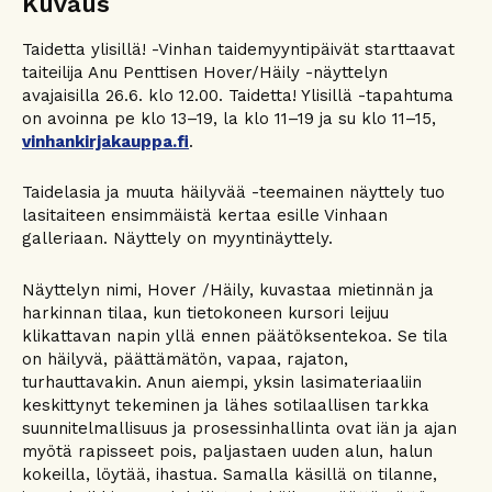
Kuvaus
Taidetta ylisillä! -Vinhan taidemyyntipäivät starttaavat
taiteilija Anu Penttisen Hover/Häily -näyttelyn
avajaisilla 26.6. klo 12.00. Taidetta! Ylisillä -tapahtuma
on avoinna pe klo 13–19, la klo 11–19 ja su klo 11–15,
vinhankirjakauppa.fi
.
Taidelasia ja muuta häilyvää -teemainen näyttely tuo
lasitaiteen ensimmäistä kertaa esille Vinhaan
galleriaan. Näyttely on myyntinäyttely.
Näyttelyn nimi, Hover /Häily, kuvastaa mietinnän ja
harkinnan tilaa, kun tietokoneen kursori leijuu
klikattavan napin yllä ennen päätöksentekoa. Se tila
on häilyvä, päättämätön, vapaa, rajaton,
turhauttavakin. Anun aiempi, yksin lasimateriaaliin
keskittynyt tekeminen ja lähes sotilaallisen tarkka
suunnitelmallisuus ja prosessinhallinta ovat iän ja ajan
myötä rapisseet pois, paljastaen uuden alun, halun
kokeilla, löytää, ihastua. Samalla käsillä on tilanne,