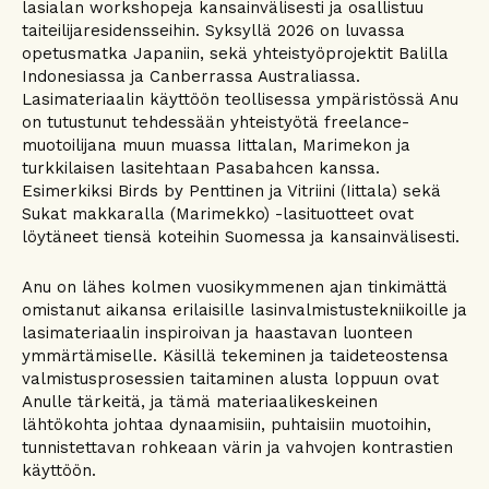
lasialan workshopeja kansainvälisesti ja osallistuu
taiteilijaresidensseihin. Syksyllä 2026 on luvassa
opetusmatka Japaniin, sekä yhteistyöprojektit Balilla
Indonesiassa ja Canberrassa Australiassa.
Lasimateriaalin käyttöön teollisessa ympäristössä Anu
on tutustunut tehdessään yhteistyötä freelance-
muotoilijana muun muassa Iittalan, Marimekon ja
turkkilaisen lasitehtaan Pasabahcen kanssa.
Esimerkiksi Birds by Penttinen ja Vitriini (Iittala) sekä
Sukat makkaralla (Marimekko) -lasituotteet ovat
löytäneet tiensä koteihin Suomessa ja kansainvälisesti.
Anu on lähes kolmen vuosikymmenen ajan tinkimättä
omistanut aikansa erilaisille lasinvalmistustekniikoille ja
lasimateriaalin inspiroivan ja haastavan luonteen
ymmärtämiselle. Käsillä tekeminen ja taideteostensa
valmistusprosessien taitaminen alusta loppuun ovat
Anulle tärkeitä, ja tämä materiaalikeskeinen
lähtökohta johtaa dynaamisiin, puhtaisiin muotoihin,
tunnistettavan rohkeaan värin ja vahvojen kontrastien
käyttöön.