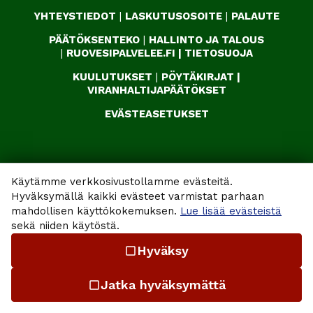
YHTEYSTIEDOT
|
LASKUTUSOSOITE
|
PALAUTE
PÄÄTÖKSENTEKO
|
HALLINTO JA TALOUS
|
RUOVESIPALVELEE.FI
|
TIETOSUOJA
KUULUTUKSET
|
PÖYTÄKIRJAT
|
VIRANHALTIJAPÄÄTÖKSET
EVÄSTEASETUKSET
Käytämme verkkosivustollamme evästeitä.
Hyväksymällä kaikki evästeet varmistat parhaan
mahdollisen käyttökokemuksen.
Lue lisää evästeistä
sekä niiden käytöstä.
Hyväksy
check_box_outline_blank
Jatka hyväksymättä
check_box_outline_blank