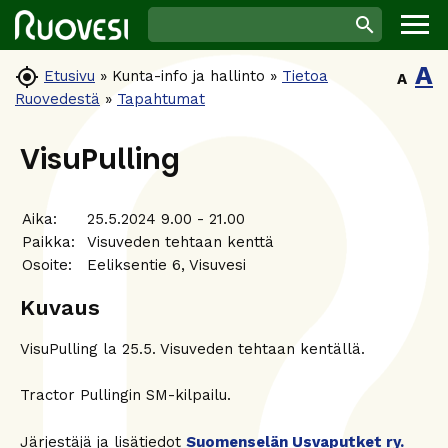
A

Etusivu
»
Kunta-info ja hallinto
»
Tietoa
A
Ruovedestä
»
Tapahtumat
VisuPulling
Aika:
25.5.2024 9.00 - 21.00
Paikka:
Visuveden tehtaan kenttä
Osoite:
Eeliksentie 6, Visuvesi
Kuvaus
VisuPulling la 25.5. Visuveden tehtaan kentällä.
Tractor Pullingin SM-kilpailu.
Järjestäjä ja lisätiedot
Suomenselän Usvaputket ry.