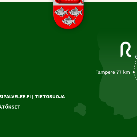
IPALVELEE.FI
|
TIETOSUOJA
ÄÄTÖKSET