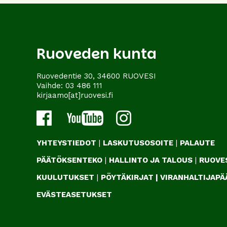
Ruoveden kunta
Ruovedentie 30, 34600 RUOVESI
Vaihde:
03 486 111
kirjaamo[at]ruovesi.fi
YHTEYSTIEDOT
|
LASKUTUSOSOITE
|
PALAUTE
PÄÄTÖKSENTEKO
|
HALLINTO JA TALOUS
|
RUOVES
KUULUTUKSET
|
PÖYTÄKIRJAT
|
VIRANHALTIJAP
EVÄSTEASETUKSET