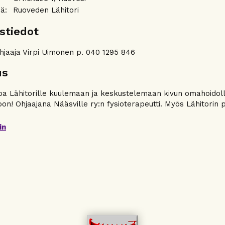
äjä:
Ruoveden Lähitori
stiedot
hjaaja Virpi Uimonen p. 040 1295 846
us
oa Lähitorille kuulemaan ja keskustelemaan kivun omahoidoll
on! Ohjaajana Nääsville ry:n fysioterapeutti. Myös Lähitorin p
in