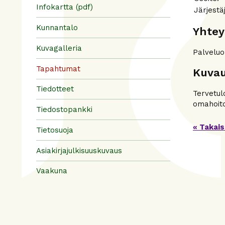
Infokartta (pdf)
Järjest
Kunnantalo
Yhtey
Kuvagalleria
Palveluo
Tapahtumat
Kuva
Tiedotteet
Tervetul
omahoito
Tiedostopankki
« Takais
Tietosuoja
Asiakirjajulkisuuskuvaus
Vaakuna