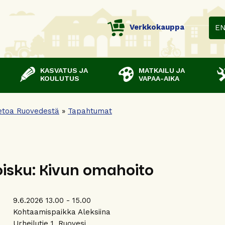
Verkkokauppa
E
KASVATUS JA
MATKAILU JA
KOULUTUS
VAPAA-AIKA
etoa Ruovedestä
»
Tapahtumat
oisku: Kivun omahoito
9.6.2026 13.00 - 15.00
:
Kohtaamispaikka Aleksiina
Urheilutie 1, Ruovesi