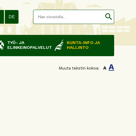
Hakusana(
search
N
DE
TYÖ- JA
KUNTA-INFO JA
ELINKEINOPALVELUT
HALLINTO
A
A
Muuta tekstin kokoa: