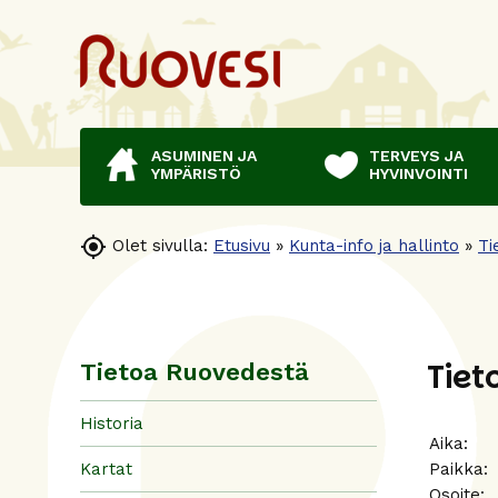
ASUMINEN JA
TERVEYS JA
YMPÄRISTÖ
HYVINVOINTI

Olet sivulla:
Etusivu
»
Kunta-info ja hallinto
»
Ti
Tiet
Tietoa Ruovedestä
Historia
Aika:
Kartat
Paikka
Osoite: