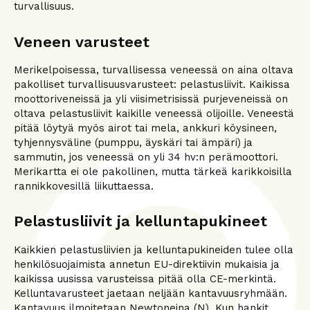
turvallisuus.
Veneen varusteet
Merikelpoisessa, turvallisessa veneessä on aina oltava
pakolliset turvallisuusvarusteet: pelastusliivit. Kaikissa
moottoriveneissä ja yli viisimetrisissä purjeveneissä on
oltava pelastusliivit kaikille veneessä olijoille. Veneestä
pitää löytyä myös airot tai mela, ankkuri köysineen,
tyhjennysväline (pumppu, äyskäri tai ämpäri) ja
sammutin, jos veneessä on yli 34 hv:n perämoottori.
Merikartta ei ole pakollinen, mutta tärkeä karikkoisilla
rannikkovesillä liikuttaessa.
Pelastusliivit ja kelluntapukineet
Kaikkien pelastusliivien ja kelluntapukineiden tulee olla
henkilösuojaimista annetun EU-direktiivin mukaisia ja
kaikissa uusissa varusteissa pitää olla CE-merkintä.
Kelluntavarusteet jaetaan neljään kantavuusryhmään.
Kantavuus ilmoitetaan Newtoneina (N). Kun hankit