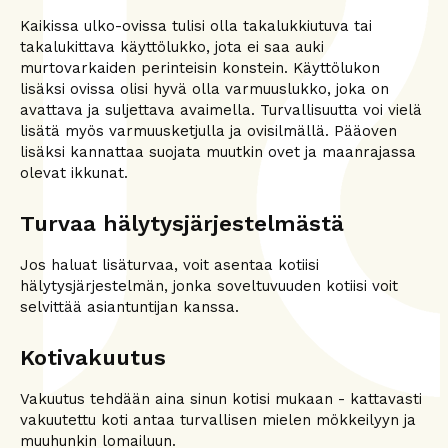
Kaikissa ulko-ovissa tulisi olla takalukkiutuva tai
takalukittava käyttölukko, jota ei saa auki
murtovarkaiden perinteisin konstein. Käyttölukon
lisäksi ovissa olisi hyvä olla varmuuslukko, joka on
avattava ja suljettava avaimella. Turvallisuutta voi vielä
lisätä myös varmuusketjulla ja ovisilmällä. Pääoven
lisäksi kannattaa suojata muutkin ovet ja maanrajassa
olevat ikkunat.
Turvaa hälytysjärjestelmästä
Jos haluat lisäturvaa, voit asentaa kotiisi
hälytysjärjestelmän, jonka soveltuvuuden kotiisi voit
selvittää asiantuntijan kanssa.
Kotivakuutus
Vakuutus tehdään aina sinun kotisi mukaan - kattavasti
vakuutettu koti antaa turvallisen mielen mökkeilyyn ja
muuhunkin lomailuun.