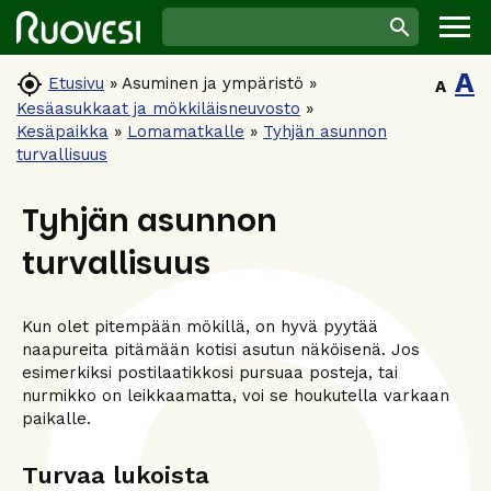
A

Etusivu
»
Asuminen ja ympäristö
»
A
Kesäasukkaat ja mökkiläisneuvosto
»
Kesäpaikka
»
Lomamatkalle
»
Tyhjän asunnon
turvallisuus
Tyhjän asunnon
turvallisuus
Kun olet pitempään mökillä, on hyvä pyytää
naapureita pitämään kotisi asutun näköisenä. Jos
esimerkiksi postilaatikkosi pursuaa posteja, tai
nurmikko on leikkaamatta, voi se houkutella varkaan
paikalle.
Turvaa lukoista