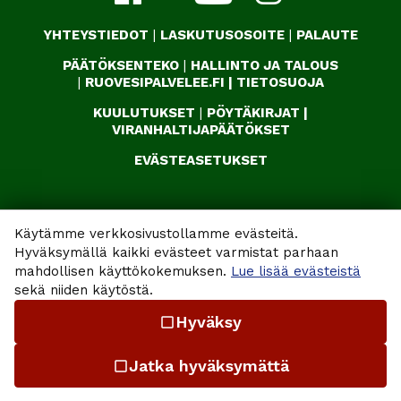
YHTEYSTIEDOT
|
LASKUTUSOSOITE
|
PALAUTE
PÄÄTÖKSENTEKO
|
HALLINTO JA TALOUS
|
RUOVESIPALVELEE.FI
|
TIETOSUOJA
KUULUTUKSET
|
PÖYTÄKIRJAT
|
VIRANHALTIJAPÄÄTÖKSET
EVÄSTEASETUKSET
Käytämme verkkosivustollamme evästeitä.
Hyväksymällä kaikki evästeet varmistat parhaan
mahdollisen käyttökokemuksen.
Lue lisää evästeistä
sekä niiden käytöstä.
Hyväksy
check_box_outline_blank
Jatka hyväksymättä
check_box_outline_blank