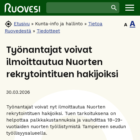
A

Etusivu
»
Kunta-info ja hallinto
»
Tietoa
A
Ruovedestä
»
Tiedotteet
Työnantajat voivat
ilmoittautua Nuorten
rekrytointituen hakijoiksi
30.03.2026
Työnantajat voivat nyt ilmoittautua Nuorten
rekrytointituen hakijoiksi. Tuen tarkoituksena on
helpottaa palkkakustannuksia ja vauhdittaa 18–29-
vuotiaiden nuorten työllistymistä Tampereen seudun
työllisyysalueella.