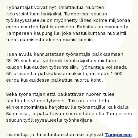
Työnantajat voivat nyt ilmoittautua Nuorten
rekrytointituen hakijoiksi. Tampereen seudun
työllisyysalueelle on myönnetty lähes kolme miljoonaa
euroa nuorten työllistämiseen. Rahoitus on myönnetty
Tampereen kaupungille, joka vastuukuntana huolehtii
tuen jakamisesta alueen muihin kuntiin.
Tuen avulla kannustetaan työnantajia palkkaamaan
18–29-vuotiaita työttömiä työnhakijoita vähintään
kuuden kuukauden työsuhteisiin. Työnantaja voi saada
50 prosenttia palkkakustannuksista, enintään 1 500
euroa kuukaudessa palkattua nuorta kohti.
Sekä työnantajan että palkattavan nuoren tulee
täyttää tietyt edellytykset. Tuki on tarkoitettu
elinkeinotoimintaa harjoittaville työnantajille kaikkialla
Suomessa, ja palkattavan nuoren tulee olla Tampereen
seudun työllisyysalueella työnhakijana.
Lisätietoja ja ilmoittautumislomake löytyvät
Tampereen