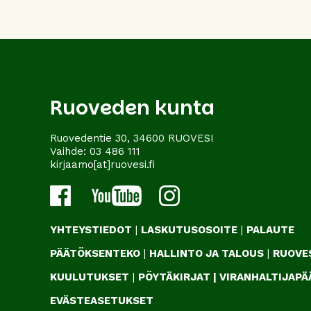
Ruoveden kunta
Ruovedentie 30, 34600 RUOVESI
Vaihde:
03 486 111
kirjaamo[at]ruovesi.fi
YHTEYSTIEDOT
|
LASKUTUSOSOITE
|
PALAUTE
PÄÄTÖKSENTEKO
|
HALLINTO JA TALOUS
|
RUOVES
KUULUTUKSET
|
PÖYTÄKIRJAT
|
VIRANHALTIJAP
EVÄSTEASETUKSET