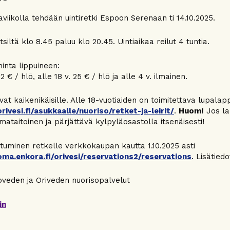
viikolla tehdään uintiretki Espoon Serenaan ti 14.10.2025.
tsiltä klo 8.45 paluu klo 20.45. Uintiaikaa reilut 4 tuntia.
inta lippuineen:
 32 € / hlö, alle 18 v. 25 € / hlö ja alle 4 v. ilmainen.
vat kaikenikäisille. Alle 18-vuotiaiden on toimitettava lupalap
orivesi.fi/asukkaalle/nuoriso/retket-ja-leirit/
.
Huom!
Jos la
mataitoinen ja pärjättävä kylpyläosastolla itsenäisesti!
utuminen retkelle verkkokaupan kautta 1.10.2025 asti
oma.enkora.fi/orivesi/reservations2/reservations
. Lisätied
uoveden ja Oriveden nuorisopalvelut
in