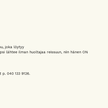
pu, joka löytyy
psi lähtee ilman huoltajaa reissuun, niin hänen ON
ot p. 040 133 9126.