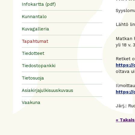
Infokartta (pdf)
Syysloma
Kunnantalo
Lähtö lin
Kuvagalleria
Matkan h
Tapahtumat
yli 18 v.
Tiedotteet
Retket o
https://
Tiedostopankki
oltava ui
Tietosuoja
Ilmoitta
Asiakirjajulkisuuskuvaus
https://
Vaakuna
Järj.: R
« Takais