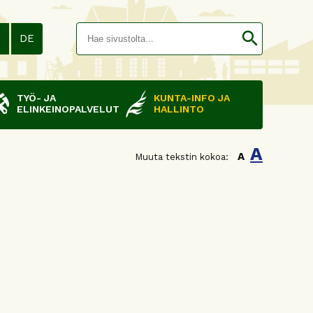
Hakusana(
search
N
DE
TYÖ- JA
KUNTA-INFO JA
ELINKEINOPALVELUT
HALLINTO
A
A
Muuta tekstin kokoa: