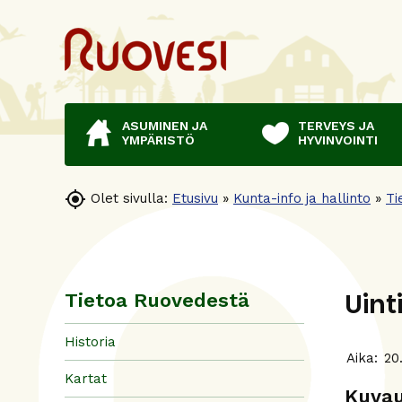
ASUMINEN JA
TERVEYS JA
YMPÄRISTÖ
HYVINVOINTI

Olet sivulla:
Etusivu
»
Kunta-info ja hallinto
»
Ti
Uint
Tietoa Ruovedestä
Historia
Aika:
20
Kartat
Kuva