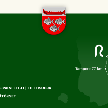
IPALVELEE.FI
|
TIETOSUOJA
ÄÄTÖKSET