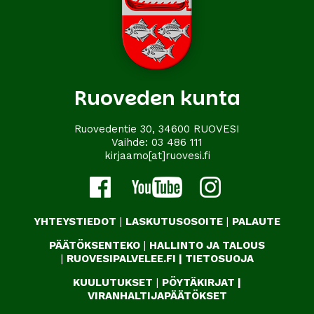
Ruoveden kunta
Ruovedentie 30, 34600 RUOVESI
Vaihde:
03 486 111
kirjaamo[at]ruovesi.fi
YHTEYSTIEDOT
|
LASKUTUSOSOITE
|
PALAUTE
PÄÄTÖKSENTEKO
|
HALLINTO JA TALOUS
|
RUOVESIPALVELEE.FI
|
TIETOSUOJA
KUULUTUKSET
|
PÖYTÄKIRJAT
|
VIRANHALTIJAPÄÄTÖKSET