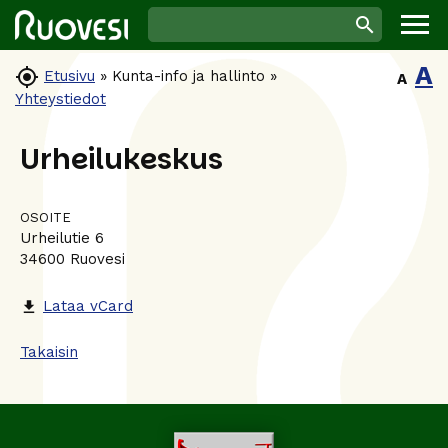
A

Etusivu
»
Kunta-info ja hallinto
»
A
Yhteystiedot
Urheilukeskus
OSOITE
Urheilutie 6
34600 Ruovesi
Lataa vCard
file_download
Takaisin