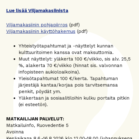
Lue lisää Viljamakasiinista
Viljamakasiinin pohjapiirros
(pdf)
Viljamakasiinin käyttöhakemus
(pdf)
Yhteistyötapahtumat ja -näyttelyt kunnan
kulttuuritoimen kanssa ovat maksuttomia.
Muut näyttelyt: yläkerta 100 €/viikko, sis alv. 25,5
%, alakerta 70 €/viikko (hinnat sis. valvonnan
infopisteen aukioloaikoina).
Yleisötapahtumat 100 €/kerta. Tapahtuman
järjestäjä kantaa/korjaa pois tarvitsemansa
penkit, pöydät ym.
Yläkertaan ja sosiaalitiloihin kulku portaita pitkin
(ei esteetön).
MATKAILIJAN PALVELUT:
Matkailuinfo, Ruovedentie 5
Avoinna
Kesäaikana 8.6.-16.8.2026 klo 12.00-18.00 (juhannuksena