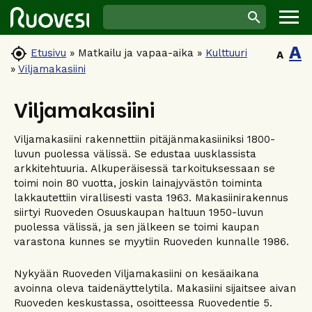
A

Etusivu
»
Matkailu ja vapaa-aika
»
Kulttuuri
A
»
Viljamakasiini
Viljamakasiini
Viljamakasiini rakennettiin pitäjänmakasiiniksi 1800-
luvun puolessa välissä. Se edustaa uusklassista
arkkitehtuuria. Alkuperäisessä tarkoituksessaan se
toimi noin 80 vuotta, joskin lainajyvästön toiminta
lakkautettiin virallisesti vasta 1963. Makasiinirakennus
siirtyi Ruoveden Osuuskaupan haltuun 1950-luvun
puolessa välissä, ja sen jälkeen se toimi kaupan
varastona kunnes se myytiin Ruoveden kunnalle 1986.
Nykyään Ruoveden Viljamakasiini on kesäaikana
avoinna oleva taidenäyttelytila. Makasiini sijaitsee aivan
Ruoveden keskustassa, osoitteessa Ruovedentie 5.