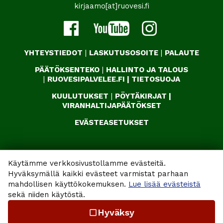
kirjaamo[at]ruovesi.fi
YHTEYSTIEDOT
|
LASKUTUSOSOITE
|
PALAUTE
PÄÄTÖKSENTEKO
|
HALLINTO JA TALOUS
|
RUOVESIPALVELEE.FI
|
TIETOSUOJA
KUULUTUKSET
|
PÖYTÄKIRJAT
|
VIRANHALTIJAPÄÄTÖKSET
EVÄSTEASETUKSET
Käytämme verkkosivustollamme evästeitä.
Hyväksymällä kaikki evästeet varmistat parhaan
mahdollisen käyttökokemuksen.
Lue lisää evästeistä
sekä niiden käytöstä.
Hyväksy
check_box_outline_blank