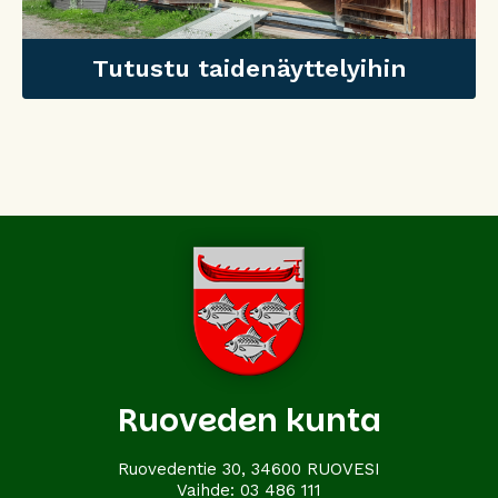
Tutustu taidenäyttelyihin
Tutustu taidenäyttelyihin
Ruoveden kunta
Ruovedentie 30, 34600 RUOVESI
Vaihde:
03 486 111