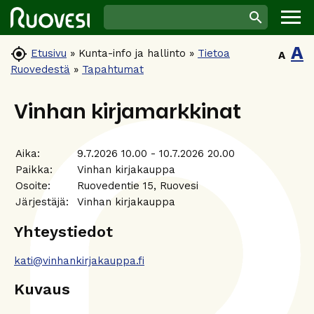
A

Etusivu
»
Kunta-info ja hallinto
»
Tietoa
A
Ruovedestä
»
Tapahtumat
Vinhan kirjamarkkinat
Aika:
9.7.2026 10.00 - 10.7.2026 20.00
Paikka:
Vinhan kirjakauppa
Osoite:
Ruovedentie 15, Ruovesi
Järjestäjä:
Vinhan kirjakauppa
Yhteystiedot
kati@vinhankirjakauppa.fi
Kuvaus