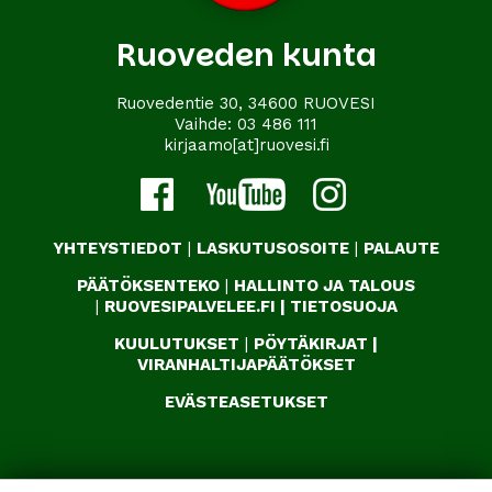
Ruoveden kunta
Ruovedentie 30, 34600 RUOVESI
Vaihde:
03 486 111
kirjaamo[at]ruovesi.fi
YHTEYSTIEDOT
|
LASKUTUSOSOITE
|
PALAUTE
PÄÄTÖKSENTEKO
|
HALLINTO JA TALOUS
|
RUOVESIPALVELEE.FI
|
TIETOSUOJA
KUULUTUKSET
|
PÖYTÄKIRJAT
|
VIRANHALTIJAPÄÄTÖKSET
EVÄSTEASETUKSET