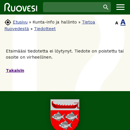
A

Etusivu
»
Kunta-info ja hallinto
»
Tietoa
A
Ruovedestä
»
Tiedotteet
Etsimääsi tiedotetta ei löytynyt. Tiedote on poistettu tai
osoite on virheellinen.
Takaisin