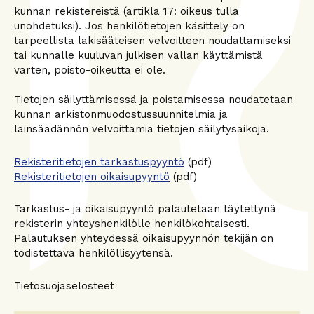
kunnan rekistereistä (artikla 17: oikeus tulla
unohdetuksi). Jos henkilötietojen käsittely on
tarpeellista lakisääteisen velvoitteen noudattamiseksi
tai kunnalle kuuluvan julkisen vallan käyttämistä
varten, poisto-oikeutta ei ole.
Tietojen säilyttämisessä ja poistamisessa noudatetaan
kunnan arkistonmuodostussuunnitelmia ja
lainsäädännön velvoittamia tietojen säilytysaikoja.
Rekisteritietojen tarkastuspyyntö
(pdf)
Rekisteritietojen oikaisupyyntö
(pdf)
Tarkastus- ja oikaisupyyntö palautetaan täytettynä
rekisterin yhteyshenkilölle henkilökohtaisesti.
Palautuksen yhteydessä oikaisupyynnön tekijän on
todistettava henkilöllisyytensä.
Tietosuojaselosteet