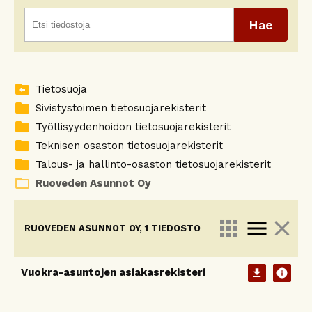
drive_file_move_rtl
Tietosuoja
folder
Sivistystoimen tietosuojarekisterit
folder
Työllisyydenhoidon tietosuojarekisterit
folder
Teknisen osaston tietosuojarekisterit
folder
Talous- ja hallinto-osaston tietosuojarekisterit
folder_open
Ruoveden Asunnot Oy
apps
menu
close
RUOVEDEN ASUNNOT OY, 1 TIEDOSTO
Vuokra-asuntojen asiakasrekisteri
download
info