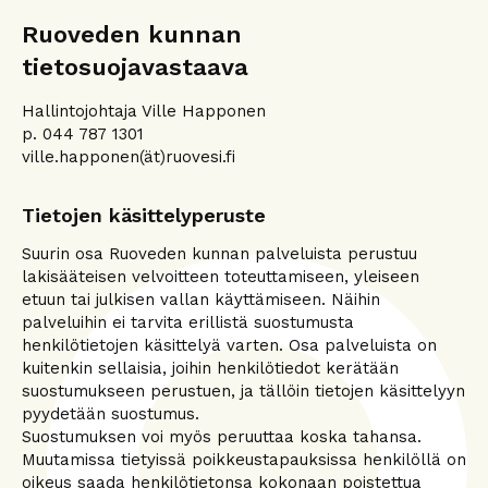
Ruoveden kunnan
tietosuojavastaava
Hallintojohtaja Ville Happonen
p. 044 787 1301
ville.happonen(ät)ruovesi.fi
Tietojen käsittelyperuste
Suurin osa Ruoveden kunnan palveluista perustuu
lakisääteisen velvoitteen toteuttamiseen, yleiseen
etuun tai julkisen vallan käyttämiseen. Näihin
palveluihin ei tarvita erillistä suostumusta
henkilötietojen käsittelyä varten. Osa palveluista on
kuitenkin sellaisia, joihin henkilötiedot kerätään
suostumukseen perustuen, ja tällöin tietojen käsittelyyn
pyydetään suostumus.
Suostumuksen voi myös peruuttaa koska tahansa.
Muutamissa tietyissä poikkeustapauksissa henkilöllä on
oikeus saada henkilötietonsa kokonaan poistettua