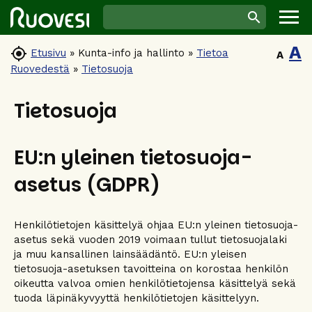
A

Etusivu
»
Kunta-info ja hallinto
»
Tietoa
A
Ruovedestä
»
Tietosuoja
Tietosuoja
EU:n yleinen tietosuoja-
asetus (GDPR)
Henkilötietojen käsittelyä ohjaa EU:n yleinen tietosuoja-
asetus sekä vuoden 2019 voimaan tullut tietosuojalaki
ja muu kansallinen lainsäädäntö. EU:n yleisen
tietosuoja-asetuksen tavoitteina on korostaa henkilön
oikeutta valvoa omien henkilötietojensa käsittelyä sekä
tuoda läpinäkyvyyttä henkilötietojen käsittelyyn.