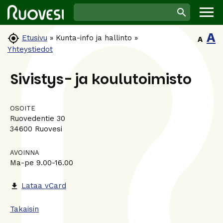
A

Etusivu
»
Kunta-info ja hallinto
»
A
Yhteystiedot
Sivistys- ja koulutoimisto
OSOITE
Ruovedentie 30
34600 Ruovesi
AVOINNA
Ma-pe 9.00-16.00
Lataa vCard
file_download
Takaisin